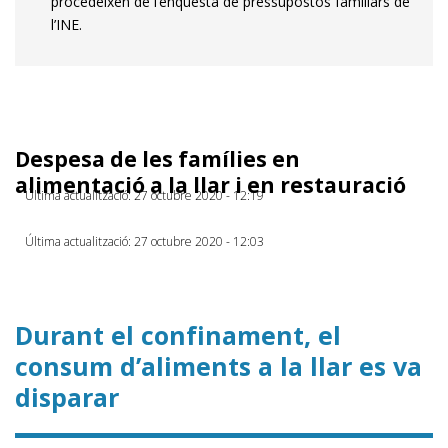
procedeixen de l’enquesta de pressupostos familiars de
l’INE.
Despesa de les famílies en
alimentació a la llar i en restauració
Última actualització: 27 octubre 2020 - 12:19
Última actualització: 27 octubre 2020 - 12:03
Durant el confinament, el
consum d’aliments a la llar es va
disparar