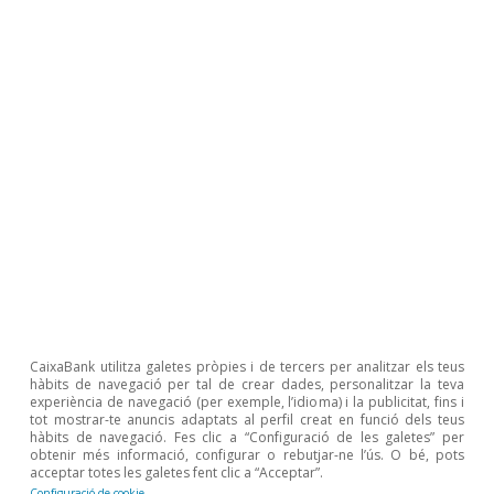
aquests restaurants, uns productes que se
solen consumir menys sovint a la llar i que, per
tant, tenen dificultats importants per trobar un
mercat alternatiu.
Entre els productes més afectats a l’inici del
confinament, hi ha la carn d’oví i de cabra, la
llet de cabra i d’ovella, el peix fresc o el vi,
entre d’altres
. Per donar resposta a aquesta
situació, alguns petits productors han format
aliances per desenvolupar canals de distribució
online
i per potenciar la venda de proximitat, de
CaixaBank utilitza galetes pròpies i de tercers per analitzar els teus
hàbits de navegació per tal de crear dades, personalitzar la teva
manera que han mostrat una gran capacitat
experiència de navegació (per exemple, l’idioma) i la publicitat, fins i
tot mostrar-te anuncis adaptats al perfil creat en funció dels teus
d’adaptació a una situació excepcional. Fins i
hàbits de navegació. Fes clic a “Configuració de les galetes” per
obtenir més informació, configurar o rebutjar-ne l’ús. O bé, pots
tot, el mateix ministre d’Agricultura, al
acceptar totes les galetes fent clic a “Acceptar”.
Configuració de cookie