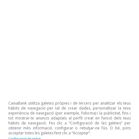
exportacions agroalimentàries espanyoles
(només per darrere de Portugal), malgrat que
només ocupa el novè lloc –el segon no
europeu, per darrere de la Xina– en el
ranking
de
destinacions (vegeu el gràfic de la pàgina
següent). Gràcies a l’extraordinari creixement
dels últims anys de les exportacions al país, el
Marroc ha guanyat 1,3 punts de quota, fins al
2,4% del total, i ha desallotjat els EUA del
top 10
de destinacions. Pel costat negatiu, cal
esmentar les exportacions al Regne Unit, que es
CaixaBank utilitza galetes pròpies i de tercers per analitzar els teus
van enfonsar després del brexit (el –14,4%
hàbits de navegació per tal de crear dades, personalitzar la teva
experiència de navegació (per exemple, l’idioma) i la publicitat, fins i
acumulat des del 2021) i han perdut 1,4 punts
tot mostrar-te anuncis adaptats al perfil creat en funció dels teus
hàbits de navegació. Fes clic a “Configuració de les galetes” per
de quota des del 2014-2019, tot i que continua
obtenir més informació, configurar o rebutjar-ne l’ús. O bé, pots
acceptar totes les galetes fent clic a “Acceptar”.
sent la primera destinació fora de la zona de
Configuració de cookie