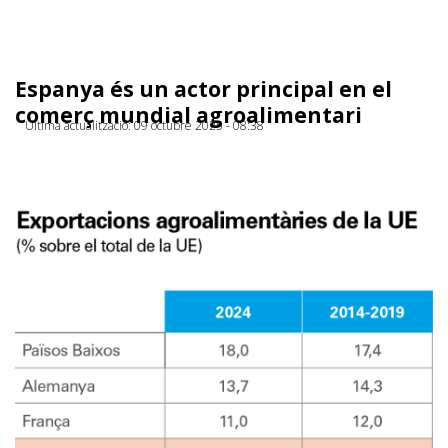
Espanya és un actor principal en el
comerç mundial agroalimentari
Última actualització: 09 octubre 2025 - 08:38