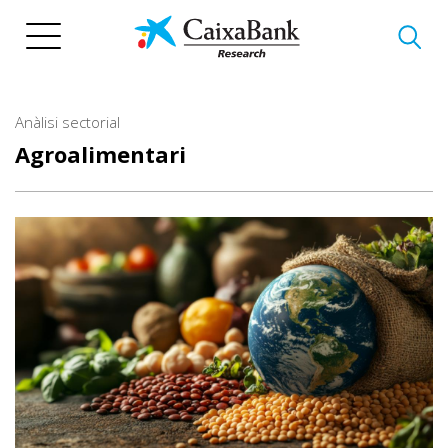
Vés
al
contingut
Anàlisi sectorial
Agroalimentari