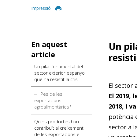
Impressió
En aquest
Un pil
article
resisti
Un pilar fonamental del
sector exterior espanyol
que ha resistit la crisi
El sector
Pes de les
El 2019, 
exportacions
2018, i v
agroalimentàries*
potència 
Quins productes han
sector a 
contribuït al creixement
de les exportacions el