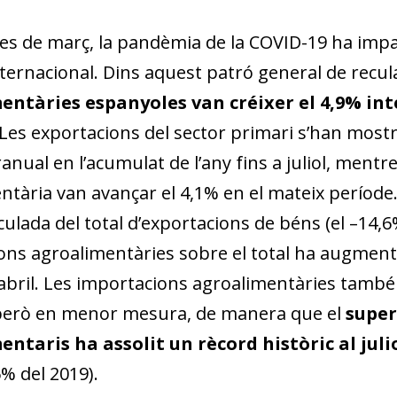
es de març, la pandèmia de la COVID-19 ha imp
ternacional. Dins aquest patró general de recul
ntàries espanyoles van créixer el 4,9% inter
 Les exportacions del sector primari s’han mos
anual en l’acumulat de l’any fins a juliol, mentr
ntària van avançar el 4,1% en el mateix períod
ulada del total d’exportacions de béns (el –14,6
ons agroalimentàries sobre el total ha augmentat
l’abril. Les importacions agroalimentàries tam
però en menor mesura, de manera que el
super
ntaris ha assolit un rècord històric al julio
dow)
% del 2019).
 window)