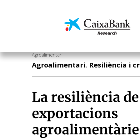
Vés
al
contingut
Economia i mercats
Agroalimentari
Agroalimentari. Resiliència i 
La resiliència de
exportacions
agroalimentàrie