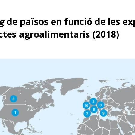
w window)
g
de països en funció de les ex
tes agroalimentaris (2018)