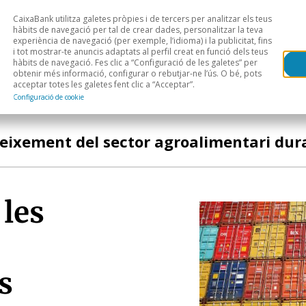
CaixaBank utilitza galetes pròpies i de tercers per analitzar els teus
Head
H
hàbits de navegació per tal de crear dades, personalitzar la teva
experiència de navegació (per exemple, l’idioma) i la publicitat, fins
i tot mostrar-te anuncis adaptats al perfil creat en funció dels teus
Anàlisi sectorial
Àrees geogràfiques
Public
hàbits de navegació. Fes clic a “Configuració de les galetes” per
obtenir més informació, configurar o rebutjar-ne l’ús. O bé, pots
acceptar totes les galetes fent clic a “Acceptar”.
Configuració de cookie
creixement del sector agroalimentari du
 les
s