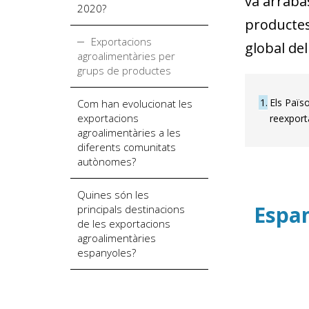
va arraba
2020?
productes
Exportacions
global del
agroalimentàries per
grups de productes
1
Els Païs
Com han evolucionat les
exportacions
reexport
agroalimentàries a les
diferents comunitats
autònomes?
Quines són les
Espan
principals destinacions
de les exportacions
agroalimentàries
espanyoles?