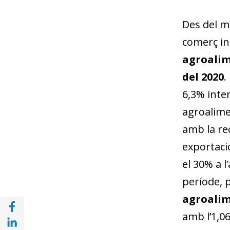
Des del m
comerç in
agroalime
del 2020
.
6,3% inter
agroalime
amb la rec
exportaci
el 30% a 
període, 
agroalime
Compartir a Facebook (opens in a new win
amb l’1,06
Compartir a with Linkedin (opens in a new