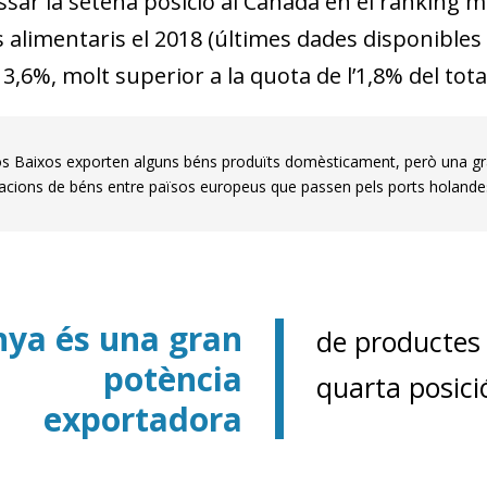
ssar la setena posició al Canadà en el ranking 
 alimentaris el 2018 (últimes dades disponibles
 3,6%, molt superior a la quota de l’1,8% del tot
os Baixos exporten alguns béns produïts domèsticament, però una gr
acions de béns entre països europeus que passen pels ports holande
ya és una gran
de productes 
potència
quarta posició
exportadora