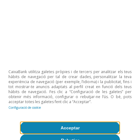
l’excedent o del dèficit de dos nutrients importants del
sòl i de les plantes en terres agrícoles (nitrogen i
fòsfor), ja que aporta una visió sobre la interrelació
entre l’ús sostenible dels recursos nutricionals del sòl,
l’ús de fertilitzants agrícoles (inorgànics i orgànics) i les
respectives pèrdues per al medi ambient. L’estratègia
Prado ao prato, llançada en l’àmbit del Pacte Ecològic
Europeu, estableix l’objectiu de la UE de reduir el 50%,
com a mínim, les pèrdues de nutrients i el 20%, com a
mínim, l’ús de fertilitzants fins al 2030.
CaixaBank utilitza galetes pròpies i de tercers per analitzar els teus
Temes clau
hàbits de navegació per tal de crear dades, personalitzar la teva
experiència de navegació (per exemple, l’idioma) i la publicitat, fins i
tot mostrar-te anuncis adaptats al perfil creat en funció dels teus
hàbits de navegació. Fes clic a “Configuració de les galetes” per
obtenir més informació, configurar o rebutjar-ne l’ús. O bé, pots
acceptar totes les galetes fent clic a “Acceptar”.
Configuració de cookie
Acceptar