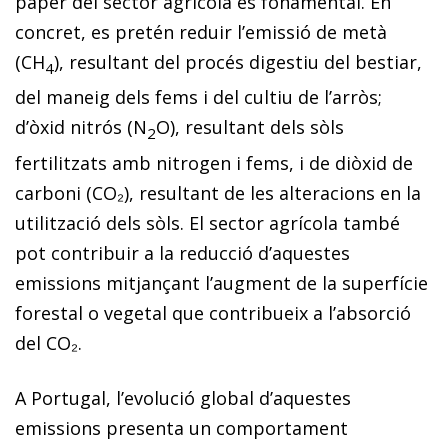
paper del sector agrícola és fonamental. En
concret, es pretén reduir l’emissió de metà
(CH
), re­­sultant del procés digestiu del bestiar,
4
del maneig dels fems i del cultiu de l’arròs;
d’òxid nitrós (N
O), resultant dels sòls
2
fertilitzats amb nitrogen i fems, i de diòxid de
car­­boni (CO₂), resultant de les alteracions en la
utilització dels sòls. El sector agrícola també
pot contribuir a la re­­ducció d’aquestes
emissions mitjançant l’augment de la superfície
forestal o vegetal que contribueix a l’ab­­sorció
del CO₂.
A Portugal, l’evolució global d’aquestes
emissions presenta un comportament