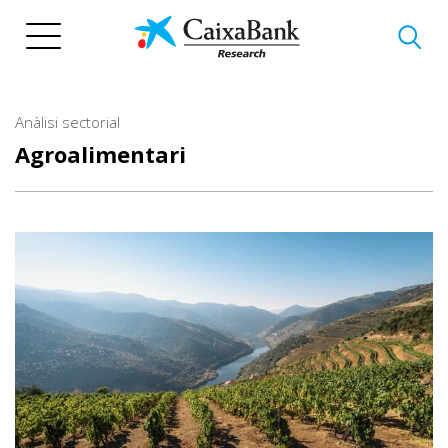
Vés
al
contingut
Anàlisi sectorial
Agroalimentari