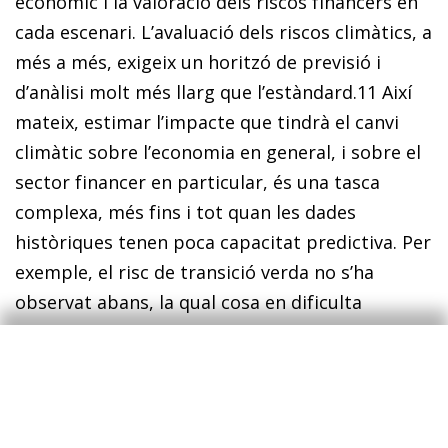
econòmic i la valoració dels riscos financers en
cada escenari. L’avaluació dels riscos climàtics, a
més a més, exigeix un horitzó de previsió i
d’anàlisi molt més llarg que l’estàndard.
11
Així
mateix, estimar l’impacte que tindrà el canvi
climàtic sobre l’economia en general, i sobre el
sector financer en particular, és una tasca
complexa, més fins i tot quan les dades
històriques tenen poca capacitat predictiva. Per
exemple, el risc de transició verda no s’ha
observat abans, la qual cosa en dificulta
l’estimació amb les eines actuals. De la mateixa
manera, tampoc es disposa de prou dades ni es
té prou coneixements científics per valorar
l’impacte físic que pot tenir un augment de la