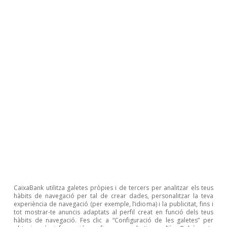
13. Intergovernmental Panel on Climate Change.
Roser Ferrer
Etiquetes:
Canvi climàtic
Finances sostenibles
Regulació financera
Energia
CaixaBank utilitza galetes pròpies i de tercers per analitzar els teus
hàbits de navegació per tal de crear dades, personalitzar la teva
experiència de navegació (per exemple, l’idioma) i la publicitat, fins i
tot mostrar-te anuncis adaptats al perfil creat en funció dels teus
hàbits de navegació. Fes clic a “Configuració de les galetes” per