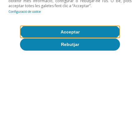
obtenir més informació, configurar o rebutjar-ne l’ús. O bé, pots
acceptar totes les galetes fent clic a “Acceptar”.
Configuració de cookie
Acceptar
Rebutjar
Temes clau