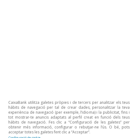
comercials va caure més del
30% el 2020
Última actualització: 06 juliol 2021 - 15:23
En principi, tot fa pensar que, quan es moderin
les restriccions a la mobilitat i es reprenguin els
hàbits d’interactuar en societat, quan se superi
l’actual crisi sanitària, el consumidor espanyol
reprendrà una gran part del seu oci pre-COVID.
CaixaBank utilitza galetes pròpies i de tercers per analitzar els teus
De fet,
la supervivència dels centres
hàbits de navegació per tal de crear dades, personalitzar la teva
experiència de navegació (per exemple, l’idioma) i la publicitat, fins i
comercials a mitjà i a llarg termini dependrà
tot mostrar-te anuncis adaptats al perfil creat en funció dels teus
hàbits de navegació. Fes clic a “Configuració de les galetes” per
del retorn als hàbits socials
, la qual cosa
obtenir més informació, configurar o rebutjar-ne l’ús. O bé, pots
acceptar totes les galetes fent clic a “Acceptar”.
permetrà compensar l’auge del comerç
on-line
.
Configuració de cookie