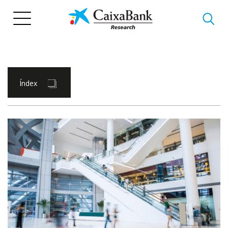
Vés
al
contingut
Índex