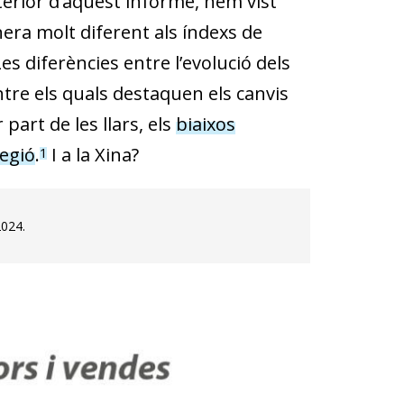
nterior d’aquest informe, hem vist
ra molt diferent als índexs de
es diferències entre l’evolució dels
ntre els quals destaquen els canvis
art de les llars, els
biaixos
regió
.
I a la Xina?
1
2024.