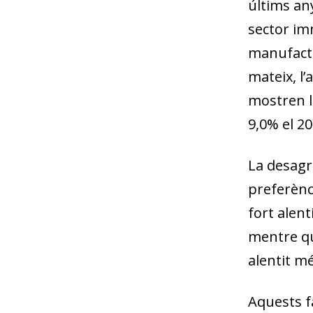
últims an
sector imm
manufactu
mateix, l
mostren l
9,0% el 20
La desagr
preferènc
fort alen
mentre que
alentit m
Aquests f