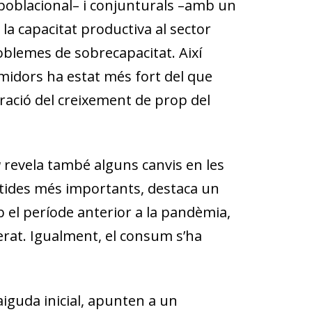
i poblacional– i conjunturals –amb un
la capacitat productiva al sector
lemes de sobrecapacitat. Així
midors ha estat més fort del que
ració del creixement de prop del
a
revela també alguns canvis en les
artides més importants, destaca un
 el període anterior a la pandèmia,
lerat. Igualment, el consum s’ha
aiguda inicial, apunten a un