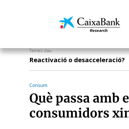
Vés
al
contingut
Economia i mercats
Temes clau
Reactivació o desacceleració?
Consum
Què passa amb e
consumidors xi