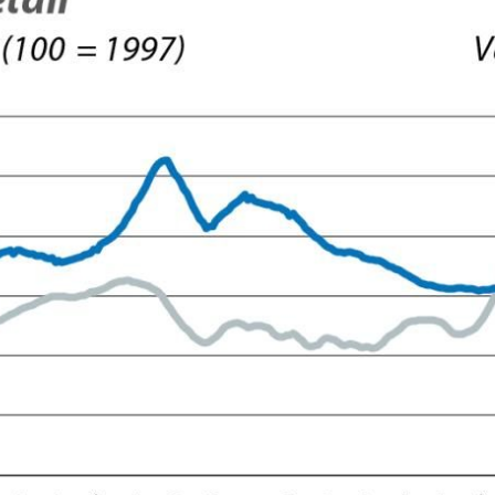
dow)
 window)