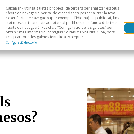
CaixaBank utilitza galetes pròpies i de tercers per analitzar els teus
Head
H
hàbits de navegació per tal de crear dades, personalitzar la teva
experiència de navegació (per exemple, l’idioma) i la publicitat, fins
i tot mostrar-te anuncis adaptats al perfil creat en funció dels teus
Anàlisi sectorial
Àrees geogràfiques
Public
hàbits de navegació. Fes clic a “Configuració de les galetes” per
obtenir més informació, configurar o rebutjar-ne l’ús. O bé, pots
acceptar totes les galetes fent clic a “Acceptar”.
Configuració de cookie
ls
nesos?