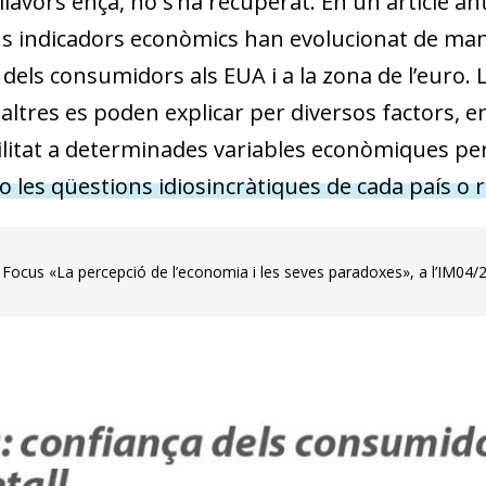
 llavors ençà, no s’ha recuperat. En un article a
s indicadors econòmics han evolucionat de mane
dels consumidors als EUA i a la zona de l’euro. L
 altres es poden explicar per diversos factors, e
litat a determinades variables econòmiques per p
o les qüestions idiosincràtiques de cada país o 
 Focus «La percepció de l’economia i les seves paradoxes», a l’IM04/