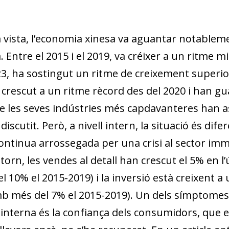
 vista, l’economia xinesa va aguantar notableme
Entre el 2015 i el 2019, va créixer a un ritme m
3, ha sostingut un ritme de creixement superior 
 crescut a un ritme rècord des del 2020 i han g
e les seves indústries més capdavanteres han as
discutit. Però, a nivell intern, la situació és dife
ontinua arrossegada per una crisi al sector immob
orn, les vendes al detall han crescut el 5% en l
l 10% el 2015-2019) i la inversió està creixent a 
mb més del 7% el 2015-2019). Un dels símptomes 
nterna és la con­­fiança dels consumidors, que