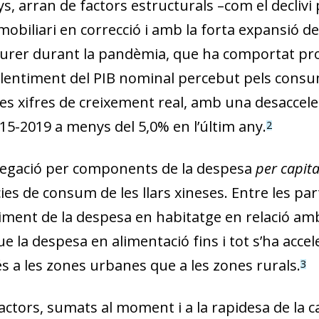
ys, arran de factors estructurals –com el decliv
obiliari en correcció i amb la forta expansió de 
rer durant la pandèmia, que ha comportat prob
’alentiment del PIB nominal percebut pels consu
es xifres de creixement real, amb una desaccele
15-2019 a menys del 5,0% en l’últim any.
2
egació per components de la despesa
per capit
ies de consum de les llars xineses. Entre les p
timent de la despesa en habitatge en relació amb
 la despesa en alimentació fins i tot s’ha acce
és a les zones urbanes que a les zones rurals.
3
actors, sumats al moment i a la rapidesa de la c