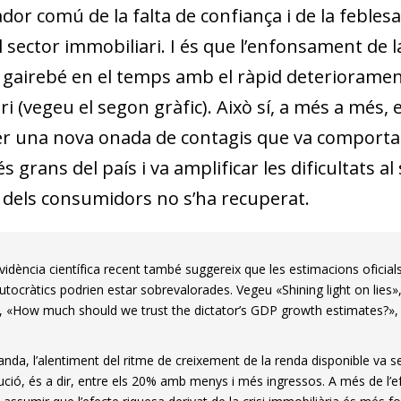
or comú de la falta de confiança i de la feblesa
el sector immobiliari. I és que l’enfonsament de
 gairebé en el temps amb el ràpid deteriorament 
i (vegeu el segon gràfic). Això sí, a més a més,
er una nova onada de contagis que va comporta
s grans del país i va amplificar les dificultats al 
 dels consumidors no s’ha recuperat.
vidència científica recent també suggereix que les estima­­cions ofici
utocràtics podrien estar sobrevalorades. Vegeu «Shining light on lies»
), «How much should we trust the dictator’s GDP growth estimates?», J
banda, l’alentiment del ritme de creixement de la renda disponible va s
ibució, és a dir, entre els 20% amb menys i més ingressos. A més de l’