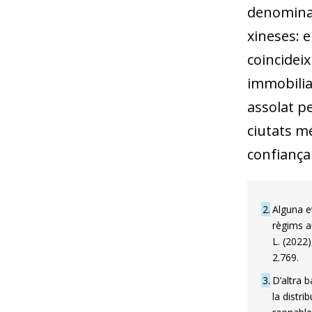
denominad
xineses: 
coincideix
immobiliar
assolat p
ciutats mé
confiança
2
Alguna e
règims a
L. (2022
2.769.
3
D’altra 
la distr