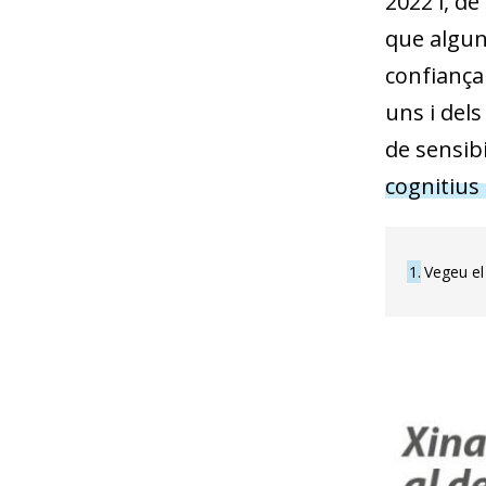
2022 i, de
que algun
confiança 
uns i dels
de sensibi
cognitius 
1
Vegeu el