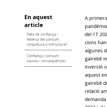
En aquest
A primera
article
pandèmia. 
del 1T 202
Falta de confiança i
feblesa del consum:
cions han
conjuntura o estructura?
algunes d
Confiança i consum:
gairebé in
causes i conseqüències
inversió c
aquest ent
gairebé de
relació a
demanda i