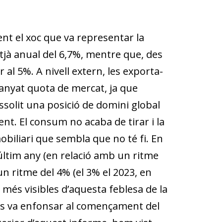
nt el xoc que va representar la
itjà anual del 6,7%, mentre que, des
al 5%. A nivell extern, les exporta­
uanyat quota de mercat, ja que
solit una posició de domini global
rent. El consum no acaba de tirar i la
i­­liari que sembla que no té fi. En
’últim any (en relació amb un ritme
un ritme del 4% (el 3% el 2023, en
més visibles d’aquesta feblesa de la
 es va enfonsar al començament del