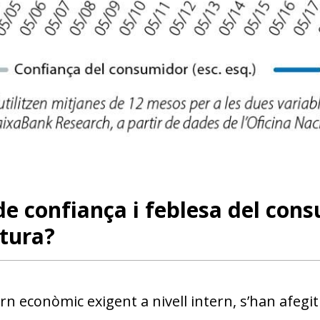
w window)
de confiança i feblesa del con
tura?
n econòmic exigent a nivell intern, s’han afegit