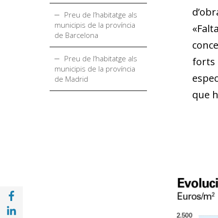
d’obr
Preu de l’habitatge als
municipis de la província
«Falt
de Barcelona
conce
Preu de l’habitatge als
forts
municipis de la província
espec
de Madrid
que h
Compartir a Facebook (opens in a new win
Compartir a with Linkedin (opens in a new