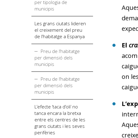
per tipologia de
Aques
municipis
deman
Les grans ciutats lideren
expec
el creixement del preu
de l’habitatge a Espanya
El
cra
Preu de l’habitatge
acomp
per dimensió dels
municipis
caigu
on le
Preu de l’habitatge
per dimensió dels
caigu
municipis
L’exp
L’efecte ‘taca d’oli’ no
tanca encara la bretxa
inter
entre els centres de les
Aques
grans ciutats i les seves
perifèries
creix