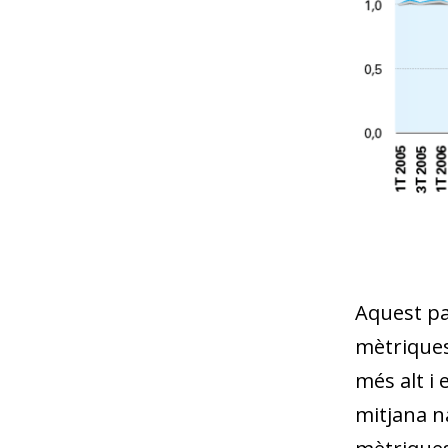
Aquest pa
mètriques,
més alt i 
mitjana na