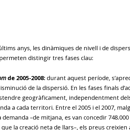
últims anys, les dinàmiques de nivell i de dispe
permeten distingir tres fases clau:
om
de 2005-2008:
durant aquest període, s’aprec
isminució de la dispersió. En les fases finals d’a
stendre geogràficament, independentment dels d
da a cada territori. Entre el 2005 i el 2007, malg
a demanda –de mitjana, es van concedir 748.000 
 que la creació neta de llars–, els preus creixie