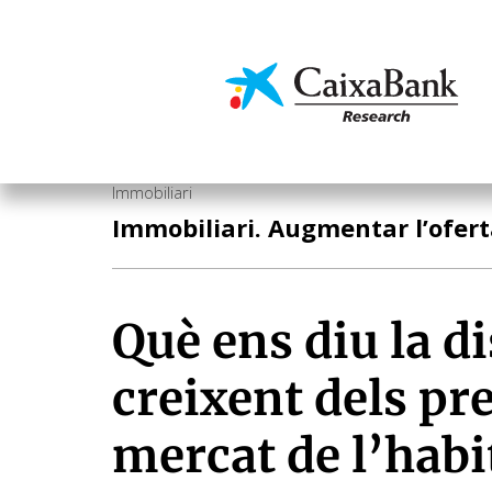
Vés
al
contingut
Economia i mercats
Immobiliari
Immobiliari. Augmentar l’ofert
Què ens diu la d
creixent dels pr
mercat de l’habi