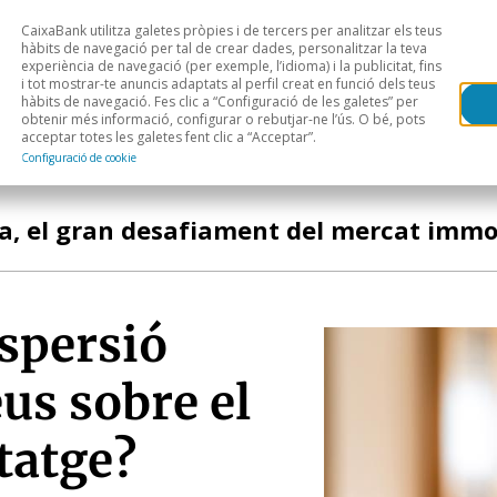
CaixaBank utilitza galetes pròpies i de tercers per analitzar els teus
Head
H
hàbits de navegació per tal de crear dades, personalitzar la teva
experiència de navegació (per exemple, l’idioma) i la publicitat, fins
i tot mostrar-te anuncis adaptats al perfil creat en funció dels teus
Anàlisi sectorial
Àrees geogràfiques
Public
hàbits de navegació. Fes clic a “Configuració de les galetes” per
obtenir més informació, configurar o rebutjar-ne l’ús. O bé, pots
acceptar totes les galetes fent clic a “Acceptar”.
Configuració de cookie
a, el gran desafiament del mercat immo
ispersió
eus sobre el
tatge?