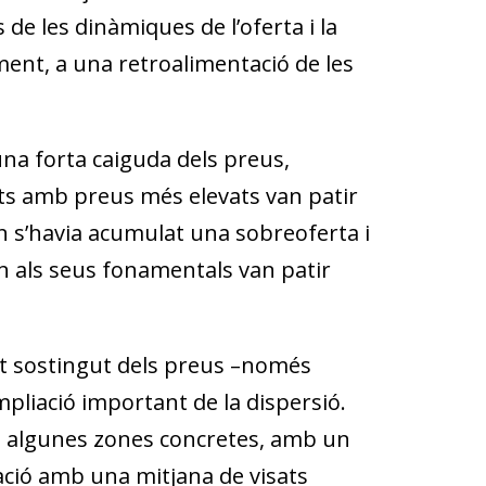
de les dinàmiques de l’oferta i la
ment, a una retroalimentació de les
una forta caiguda dels preus,
ts amb preus més elevats van patir
 s’havia acumulat una sobreoferta i
 als seus fonamentals van patir
t sostingut dels preus –només
liació important de la dispersió.
en algunes zones concretes, amb un
elació amb una mitjana de visats