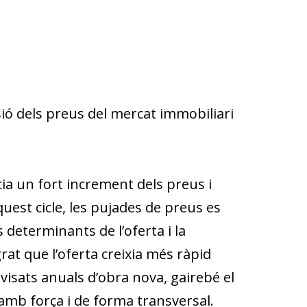
rsió dels preus del mercat immobiliari
ia un fort increment dels preus i
quest cicle, les pujades de preus es
eterminants de l’oferta i la
rat que l’oferta creixia més ràpid
visats anuals d’obra nova, gairebé el
n amb força i de forma transversal.