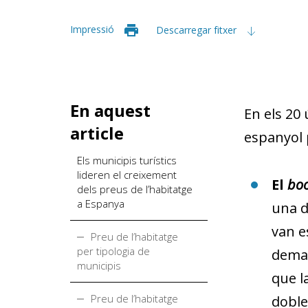
Impressió
Descarregar fitxer
En aquest
En els 20 
article
espanyol 
Els municipis turístics
lideren el creixement
El
bo
dels preus de l’habitatge
a Espanya
una d
van e
Preu de l’habitatge
per tipologia de
deman
municipis
que l
Preu de l’habitatge
doble