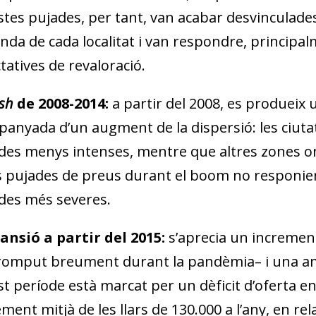
tes pujades, per tant, van acabar desvinculades 
da de cada localitat i van respondre, principal
tatives de revaloració.
sh
de 2008-2014:
a partir del 2008, es produeix 
anyada d’un augment de la dispersió: les ciuta
des menys intenses, mentre que altres zones on
s pujades de preus durant el boom no responien
des més severes.
ansió a partir del 2015:
s’aprecia un incremen
romput breument durant la pandèmia– i una amp
t període està marcat per un dèficit d’oferta 
ement mitjà de les llars de 130.000 a l’any, en r