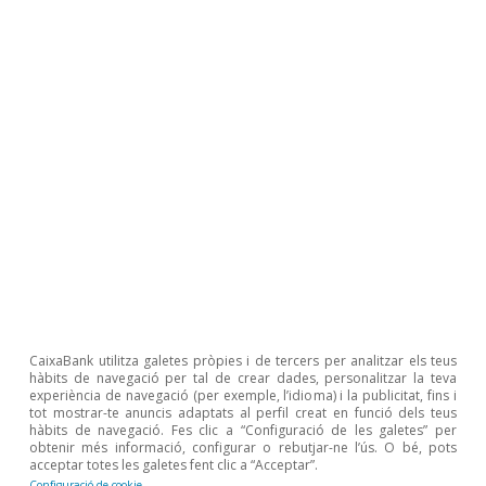
s’aproximaria als 400.000 habitatges el 2037. El
segon supòsit presenta una lleugera moderació
de la creació de llars, fins al voltant de les
180.000 unitats netes anuals a partir del 2028.
Última actualització: 08 abril 2026 - 09:47
El
segon escenari
contempla un repunt més
intens de l’oferta en els propers anys, sota el
supòsit que el sector promotor aconsegueix
CaixaBank utilitza galetes pròpies i de tercers per analitzar els teus
hàbits de navegació per tal de crear dades, personalitzar la teva
resoldre els colls d’ampolla actuals i augmenta
experiència de navegació (per exemple, l’idioma) i la publicitat, fins i
tot mostrar-te anuncis adaptats al perfil creat en funció dels teus
la producció a ritmes superiors al 20% anual
hàbits de navegació. Fes clic a “Configuració de les galetes” per
obtenir més informació, configurar o rebutjar-ne l’ús. O bé, pots
entre el 2028 i el 2031, la qual cosa comportaria
acceptar totes les galetes fent clic a “Acceptar”.
Configuració de cookie