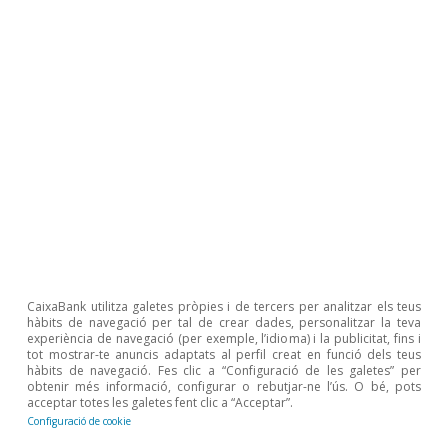
població i l’augment del preu de l’habitatge, vegeu
«Població i preu de l’habitatge a Espanya: una relació
estreta», publicat a l’
Informe Sectorial Immobiliari 1S
2024.
6
La Llei orgànica 1/2025, de 2 de gener, de mesures en
matèria d’eficiència del Servei Públic de Justícia deixa
sense contingut els articles 63 a 67 de la Llei 14/2013
que establien les condicions per optar a la Golden Visa.
7
Irlanda va suprimir el visat daurat al febrer del 2023,
Portugal va eliminar el visat d’inversió immobiliària el
2023 i els Països Baixos van suprimir el seu al gener del
2024. Albània tenia previst introduir una Golden Visa el
2022, però la Comissió Europea la va instar a abstenir-
se’n.
CaixaBank utilitza galetes pròpies i de tercers per analitzar els teus
Temes clau
hàbits de navegació per tal de crear dades, personalitzar la teva
experiència de navegació (per exemple, l’idioma) i la publicitat, fins i
tot mostrar-te anuncis adaptats al perfil creat en funció dels teus
hàbits de navegació. Fes clic a “Configuració de les galetes” per
obtenir més informació, configurar o rebutjar-ne l’ús. O bé, pots
acceptar totes les galetes fent clic a “Acceptar”.
Configuració de cookie