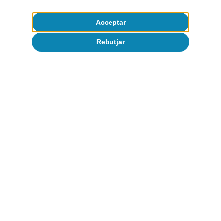
Acceptar
1
Per al desglossament per tipologia de comprador,
utilitzem les dades del Ministeri d’Habitatge i Agenda
Rebutjar
Urbana. Considerem que una compravenda és d’una
segona residència quan la província de residència del
comprador és diferent de la província en què se situa
l’habitatge.
2
Vegeu l’article «El repte d’incrementar l’oferta
d’habitatge assequible a Espanya», a l’Informe Sectorial
Immobiliari 2S 2024.
Articles relacionats