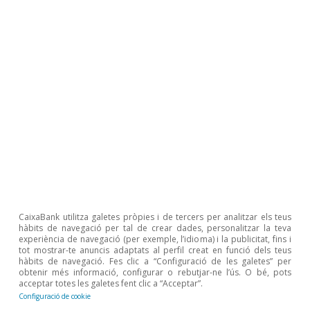
vagi guanyant tracció i que això ajudi a
reconduir la situació
.
2
2
Vegeu l’article «El repte d’incrementar l’oferta
d’habitatge assequible a Espanya», a l’Informe Sectorial
Immobiliari 2S 2024.
Judit Montoriol Garriga
CaixaBank utilitza galetes pròpies i de tercers per analitzar els teus
hàbits de navegació per tal de crear dades, personalitzar la teva
experiència de navegació (per exemple, l’idioma) i la publicitat, fins i
tot mostrar-te anuncis adaptats al perfil creat en funció dels teus
Etiquetes:
Espanya
Immobiliari
hàbits de navegació. Fes clic a “Configuració de les galetes” per
obtenir més informació, configurar o rebutjar-ne l’ús. O bé, pots
acceptar totes les galetes fent clic a “Acceptar”.
Configuració de cookie