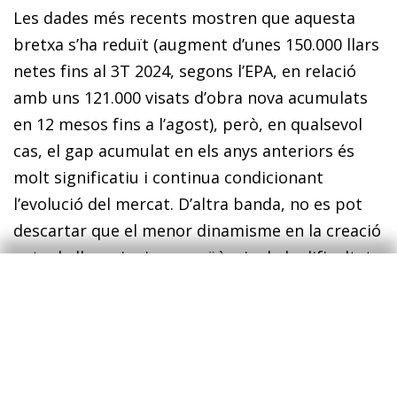
Les dades més recents mostren que aquesta
bretxa s’ha reduït (augment d’unes 150.000 llars
netes fins al 3T 2024, segons l’EPA, en relació
amb uns 121.000 visats d’obra nova acumulats
en 12 mesos fins a l’agost), però, en qualsevol
cas, el gap acumulat en els anys anteriors és
molt sig­­nificatiu i continua condicionant
l’evolució del mercat. D’altra banda, no es pot
descartar que el menor dinamisme en la creació
neta de llars sigui conseqüència de la dificultat
creixent per accedir a un habitatge, ja sigui en
propietat o en lloguer.
Malgrat que els principals actors del mercat
immobiliari espanyol comparteixen aquest