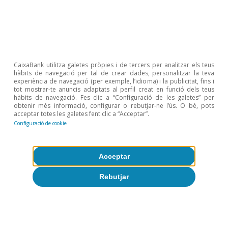
1
Vegeu l’article Gros, D. (2007), «Bubbles in Real? A
longer-term comparative analysis of housing prices in
Europe and the US», CEPS Working Document, núm.
276, octubre.
2
Formació bruta de capital fix.
3
L’indicador de l’índex de construcció es pot ajustar
CaixaBank utilitza galetes pròpies i de tercers per analitzar els teus
tenint en compte, per exemple, l’índex anual de
hàbits de navegació per tal de crear dades, personalitzar la teva
creixement de la població. Com que, a Portugal, en
experiència de navegació (per exemple, l’idioma) i la publicitat, fins i
l’última dècada, els índexs anuals de creixement de la
tot mostrar-te anuncis adaptats al perfil creat en funció dels teus
hàbits de navegació. Fes clic a “Configuració de les galetes” per
població han estat residuals/nuls, es va optar per no fer
obtenir més informació, configurar o rebutjar-ne l’ús. O bé, pots
cap ajustament.
acceptar totes les galetes fent clic a “Acceptar”.
4
Ràtio house price-to-income.
Configuració de cookie
5
Generalized Supremum Augmented Dickey-Fuller
(GSADF). Vegeu l’article de Phillips, P.C.B., Shi, S. i Yu, J.
(2015), «Testing for multiple bubbles: Historical
Acceptar
episodes of exuberance and collapse in the S&P 500»,
International Economic Review, 56 (4), 1.043-1.078.
Rebutjar
Articles relacionats