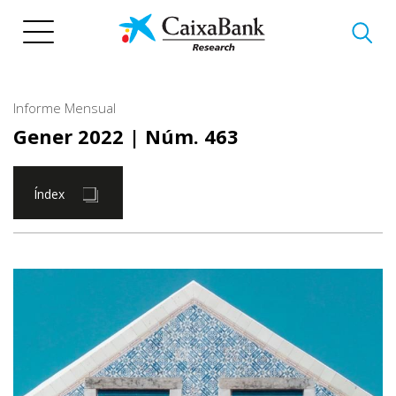
Vés
al
contingut
Informe Mensual
Gener 2022
| Núm. 463
Índex