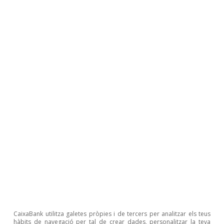
Observatori sectorial
Resum executiu. Entre la solidesa
interna i el xoc energètic global
Nuria Bustamante
11 jun. 2026
CaixaBank utilitza galetes pròpies i de tercers per analitzar els teus
hàbits de navegació per tal de crear dades, personalitzar la teva