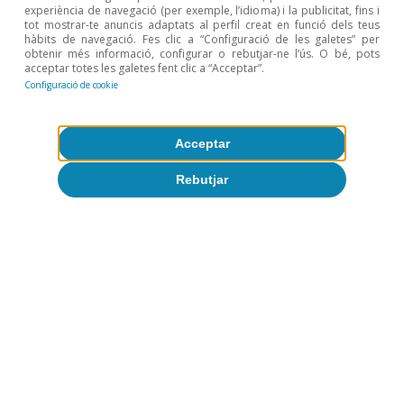
experiència de navegació (per exemple, l’idioma) i la publicitat, fins i
tot mostrar-te anuncis adaptats al perfil creat en funció dels teus
hàbits de navegació. Fes clic a “Configuració de les galetes” per
obtenir més informació, configurar o rebutjar-ne l’ús. O bé, pots
acceptar totes les galetes fent clic a “Acceptar”.
Activitat i creixement
Configuració de cookie
Quines exposicions tenen els sectors
d’activitat de l’economia espanyola al
Acceptar
xoc de la guerra a l’Iran?
Rebutjar
David Cesar Heymann
9 jun. 2026