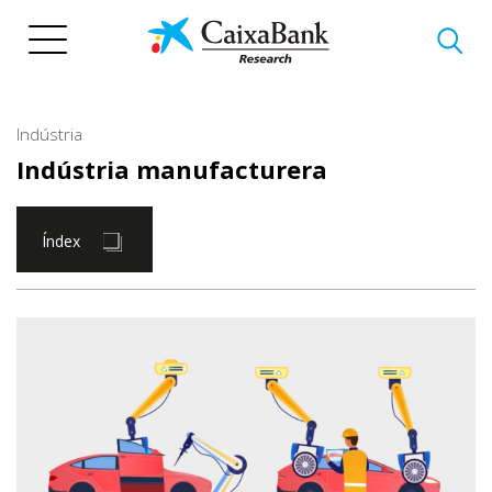
Vés
al
contingut
Indústria
Indústria manufacturera
Índex