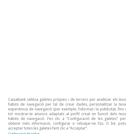
i el 2025, tal com ho reflecteixen els
indicadors d’activitat i de sector exterior,
mentre que la millora al mercat laboral és
més modesta.
Els indicadors
d’activitat han
CaixaBank utilitza galetes pròpies i de tercers per analitzar els teus
assolit la seva
hàbits de navegació per tal de crear dades, personalitzar la teva
experiència de navegació (per exemple, l’idioma) i la publicitat, fins i
tot mostrar-te anuncis adaptats al perfil creat en funció dels teus
major aportació
hàbits de navegació. Fes clic a “Configuració de les galetes” per
obtenir més informació, configurar o rebutjar-ne l’ús. O bé, pots
acceptar totes les galetes fent clic a “Acceptar”.
Configuració de cookie