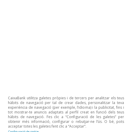
experimentat un creixement sòlid (+8,0% el
2023 i +3,5 el 2024), que preveiem que es
mantingui (+2,0% el 2025 i 2026), impulsat per la
bona marxa de la inversió en aquest bienni.
Comerç majorista i al detall:
s’anticipa un
augment sòlid en tots dos segments, gràcies a
l’impuls del consum privat. El comerç al detall,
si bé manté un creixement positiu, afronta
reptes de pes, com la creixent competència del
comerç electrònic, la transformació digital o els
CaixaBank utilitza galetes pròpies i de tercers per analitzar els teus
canvis en els hàbits de consum, que exigeixen
hàbits de navegació per tal de crear dades, personalitzar la teva
experiència de navegació (per exemple, l’idioma) i la publicitat, fins i
una ràpida adaptació. Així i tot, preveiem un
tot mostrar-te anuncis adaptats al perfil creat en funció dels teus
hàbits de navegació. Fes clic a “Configuració de les galetes” per
creixement mitjà el 2025 i 2026, per sobre de
obtenir més informació, configurar o rebutjar-ne l’ús. O bé, pots
acceptar totes les galetes fent clic a “Acceptar”.
l’1,5% per a tots dos sectors.
Configuració de cookie