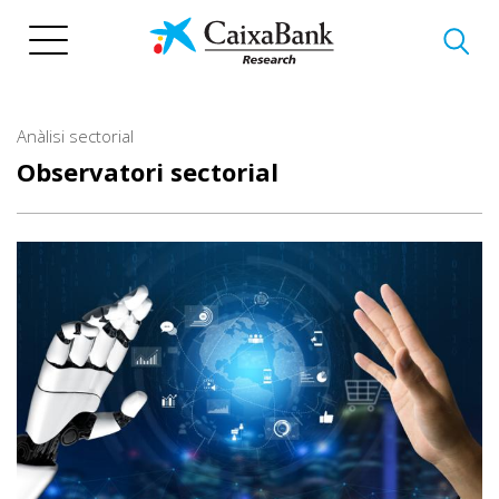
Vés
al
contingut
Anàlisi sectorial
Observatori sectorial