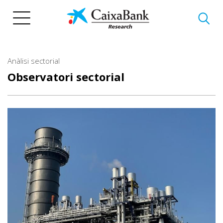
Vés
al
contingut
Anàlisi sectorial
Observatori sectorial