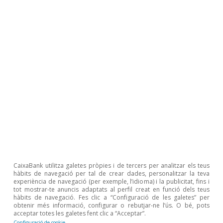
després d’avançar el 5,7% el 2025, el sector
mantindria un elevat dinamisme en el
bienni (el +5,4% el 2026 i el +4,1% el 2027).
Aquest creixement es basa tant en un
component cíclic –vinculat a la inversió
empresarial– com en una tendència secular
molt favorable (demanda creixent de
serveis especialitzats i externalització) que
n’impulsa l’expansió molt per damunt de la
mitjana de l’economia.
CaixaBank utilitza galetes pròpies i de tercers per analitzar els teus
Informació i comunicacions (TIC):
el sector
hàbits de navegació per tal de crear dades, personalitzar la teva
ha crescut per damunt del conjunt de
experiència de navegació (per exemple, l’idioma) i la publicitat, fins i
tot mostrar-te anuncis adaptats al perfil creat en funció dels teus
l’economia en l’última dècada i, en un
hàbits de navegació. Fes clic a “Configuració de les galetes” per
obtenir més informació, configurar o rebutjar-ne l’ús. O bé, pots
context marcat per la transformació digital
acceptar totes les galetes fent clic a “Acceptar”.
Configuració de cookie