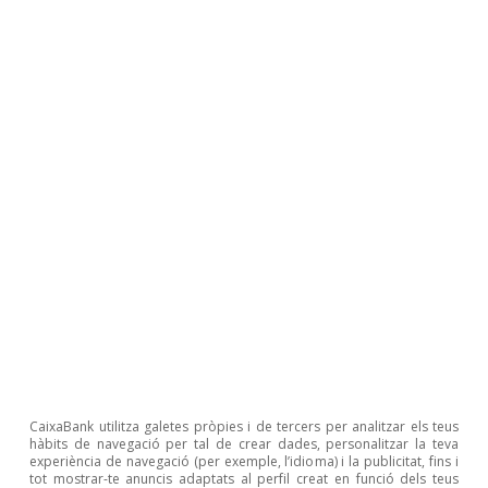
dels turistes en escenaris climàtics més
extrems. Això podria incloure la modernització
d’hotels amb sistemes de climatització eficients
i sostenibles, així com la creació de més espais
ombrejats i d’àrees verdes a les zones
turístiques. L’acció per afrontar el desafiament
del canvi climàtic també pot ser una
oportunitat, ateses les preferències creixents
dels turistes per la sostenibilitat.
David Cesar Heymann
Eduard Alcobé Garcia
CaixaBank utilitza galetes pròpies i de tercers per analitzar els teus
Etiquetas:
hàbits de navegació per tal de crear dades, personalitzar la teva
Espanya
Turisme
experiència de navegació (per exemple, l’idioma) i la publicitat, fins i
tot mostrar-te anuncis adaptats al perfil creat en funció dels teus