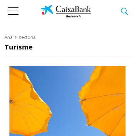
Vés
al
contingut
Anàlisi sectorial
Turisme