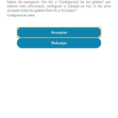
hàbits de navegació. Fes clic a “Configuració de les galetes” per
obtenir més informació, configurar o rebutjar-ne l’ús. O bé, pots
acceptar totes les galetes fent clic a “Acceptar”.
Configuració de cookie
8
Considerem que una targeta estrangera (turista
internacional) és recurrent si realitza pagaments entre
Acceptar
el juliol i l’agost del 2022 i en els mateixos mesos del
2023. Dades de despesa agregades per targeta.
Rebutjar
L’estada de cada targeta es defineix a partir del nombre
de dies en què s’observen transaccions amb aquesta
targeta.
9
Les dades de pagaments als TPV de CaixaBank són
molt representatives (quota de mercat al voltant del
30%).
10
Per a una anàlisi de l’impacte de les onades de calor
sobre la despesa turística a Espanya, vegeu l’article
«L’impacte del canvi climàtic en el turisme a Espanya:
anàlisi i perspectives», publicat a l’
Informe Sectorial de
Turisme
del 1S 2024.
Temes clau