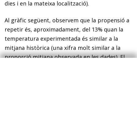
dies i en la mateixa localització).
Al gràfic següent, observem que la propensió a
repetir és, aproximadament, del 13% quan la
temperatura experimentada és similar a la
mitjana històrica (una xifra molt similar a la
proporció mitjana observada en les dades). El
resultat més remarcable és que,
quan la
temperatura mitjana diària experimentada
pels turistes en relació amb la mitjana
històrica supera els 5 °C, la propensió dels
turistes a repetir la visita es redueix.
Quan se
superen els 8 °C en relació amb la mitjana
històrica (onada de calor extrema), la propensió
a tornar és netament inferior que quan la