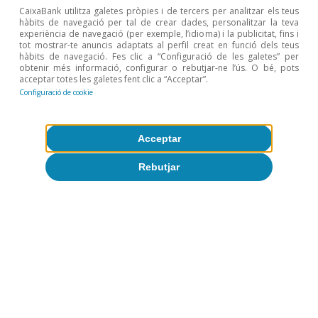
CaixaBank utilitza galetes pròpies i de tercers per analitzar els teus
hàbits de navegació per tal de crear dades, personalitzar la teva
experiència de navegació (per exemple, l’idioma) i la publicitat, fins i
tot mostrar-te anuncis adaptats al perfil creat en funció dels teus
hàbits de navegació. Fes clic a “Configuració de les galetes” per
obtenir més informació, configurar o rebutjar-ne l’ús. O bé, pots
acceptar totes les galetes fent clic a “Acceptar”.
Configuració de cookie
Conjuntura d'Espanya
L’economia espanyola entre dues
Acceptar
aigües: desacceleració o recuperació?
Rebutjar
CaixaBank Research
9 jul. 2026