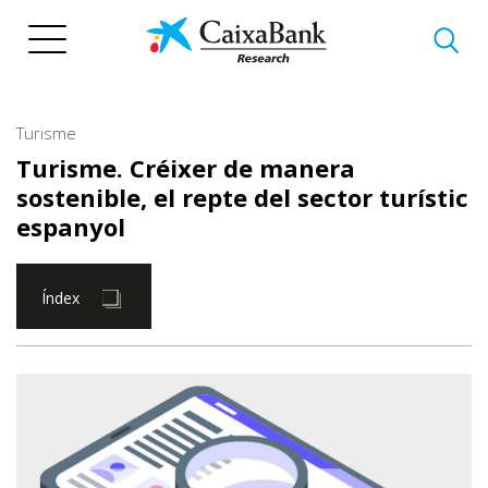
Vés
al
contingut
Turisme
Turisme. Créixer de manera
sostenible, el repte del sector turístic
espanyol
Índex