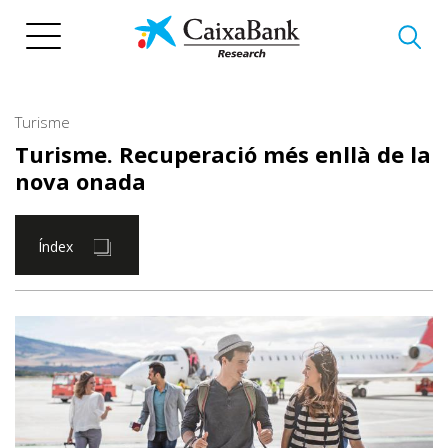
Vés
al
contingut
Turisme
Turisme. Recuperació més enllà de la
nova onada
Índex