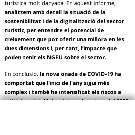
turística molt danyada. En aquest informe,
analitzem amb detall la situació de la
sostenibilitat i de la digitalització del sector
turístic, per entendre el potencial de
creixement que pot oferir una millora en les
dues dimensions i, per tant, l’impacte que
poden tenir els NGEU sobre el sector.
En conclusió,
la nova onada de COVID-19 ha
comportat que l’inici de l’any sigui més
complex i també ha intensificat els riscos a
mitjà termini. Malgrat tot, el conjunt del 2022
es continua presentant com un any
prometedor
, amb una previsió de creixement
encara elevada, que ajudarà a apujar la mitjana