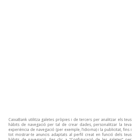
Turisme
CaixaBank utilitza galetes pròpies i de tercers per analitzar els teus
Del menú del dia al dissabte a la nit:
hàbits de navegació per tal de crear dades, personalitzar la teva
experiència de navegació (per exemple, l’idioma) i la publicitat, fins i
patrons intersetmanals del consum en
tot mostrar-te anuncis adaptats al perfil creat en funció dels teus
hàbits de navegació. Fes clic a “Configuració de les galetes” per