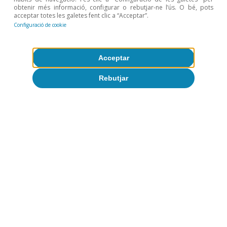
restauració a Espanya
obtenir més informació, configurar o rebutjar-ne l’ús. O bé, pots
acceptar totes les galetes fent clic a “Acceptar”.
Pedro Álvarez Ondina
Configuració de cookie
Eduard Alcobé Garcia
9 jul. 2026
Acceptar
Rebutjar