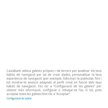
Canvi climàtic
El canvi climàtic i la fidelització del
turisme internacional: noves
evidències per a Espanya
David Cesar Heymann
Eduard Alcobé Garcia
9 jul. 2026
CaixaBank utilitza galetes pròpies i de tercers per analitzar els teus
hàbits de navegació per tal de crear dades, personalitzar la teva
experiència de navegació (per exemple, l’idioma) i la publicitat, fins i
tot mostrar-te anuncis adaptats al perfil creat en funció dels teus
hàbits de navegació. Fes clic a “Configuració de les galetes” per
obtenir més informació, configurar o rebutjar-ne l’ús. O bé, pots
acceptar totes les galetes fent clic a “Acceptar”.
Configuració de cookie