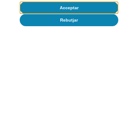
Acceptar
Rebutjar
Opinió
Economia espanyola postOrmuz
Oriol Aspachs
9 jul. 2026