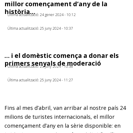
millor començament d’any de la
història…
Última actualització: 24 gener 2024 - 10:12
Última actualització: 25 juny 2024 - 10:37
… i el domèstic comença a donar els
primers senyals de moderació
Última actualització: 25 juny 2024 - 10:38
Última actualització: 25 juny 2024 - 11:27
Fins al mes d’abril, van arribar al nostre país 24
milions de turistes internacionals, el millor
començament d’any en la sèrie disponible: en