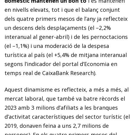
domèstic mantenen un bon to
i es mantenen
en nivells elevats, tot i que el balanç conjunt
dels quatre primers mesos de l’any ja reflecteix
un descens dels desplaçaments (el –2,2%
interanual al gener-abril) i de les pernoctacions
(el –1,1%) i una moderació de la despesa
turística al país (el +5,4% de mitjana interanual
segons l’indicador del portal d’Economia en
temps real de CaixaBank Research).
Aquest dinamisme es reflecteix, a més a més, al
mercat laboral, que també va batre rècords el
2023 amb 3 milions d’afiliats a les branques
d’activitat característiques del sector turístic (el
2019, donaven feina a uns 2,7 milions de
persones). En els quatre primers mesos del