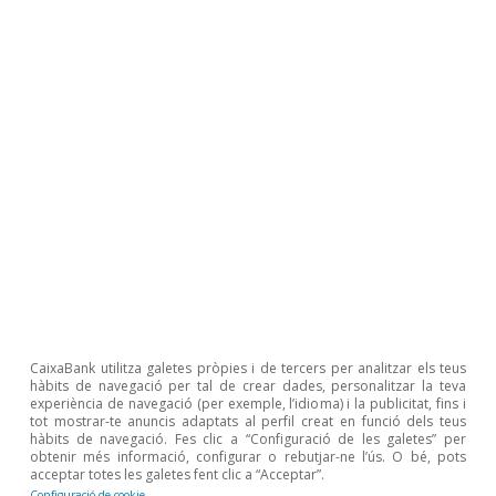
l’article «Com ha canviat la demanda turística
internacional des de la pandèmia?», en aquest
mateix
Informe Sectorial
, utilitzant les dades
internes de CaixaBank, s’analitzen amb més
detall els canvis que s’han produït des de la
pandèmia en l’estructura de la demand a
turística per mercats emissors.
Arribades de turistes internacionals
en funció del mercat d’origen
Última actualització: 25 juny 2024 - 11:39
CaixaBank utilitza galetes pròpies i de tercers per analitzar els teus
hàbits de navegació per tal de crear dades, personalitzar la teva
experiència de navegació (per exemple, l’idioma) i la publicitat, fins i
Última actualització: 25 juny 2024 - 13:09
tot mostrar-te anuncis adaptats al perfil creat en funció dels teus
hàbits de navegació. Fes clic a “Configuració de les galetes” per
obtenir més informació, configurar o rebutjar-ne l’ús. O bé, pots
acceptar totes les galetes fent clic a “Acceptar”.
Configuració de cookie