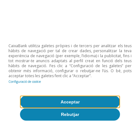
Sobre CaixaBank Research
Treballa amb nosaltres
Equip
CaixaBank utilitza galetes pròpies i de tercers per analitzar els teus
Contacte
hàbits de navegació per tal de crear dades, personalitzar la teva
experiència de navegació (per exemple, l’idioma) i la publicitat, fins i
tot mostrar-te anuncis adaptats al perfil creat en funció dels teus
(opens in a new window)
CaixaBank
hàbits de navegació. Fes clic a “Configuració de les galetes” per
obtenir més informació, configurar o rebutjar-ne l’ús. O bé, pots
acceptar totes les galetes fent clic a “Acceptar”.
Configuració de cookie
(opens in a new window)
Cookies
Acceptar
(opens in a new window)
Avís legal
Rebutjar
(opens in a new window)
Privacitat
(opens in a new window)
Accessibilitat