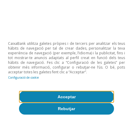
Sobre CaixaBank Research
Treballa amb nosaltres
Equip
CaixaBank utilitza galetes pròpies i de tercers per analitzar els teus
Contacte
hàbits de navegació per tal de crear dades, personalitzar la teva
experiència de navegació (per exemple, l’idioma) i la publicitat, fins i
tot mostrar-te anuncis adaptats al perfil creat en funció dels teus
(opens in a new window)
CaixaBank
hàbits de navegació. Fes clic a “Configuració de les galetes” per
obtenir més informació, configurar o rebutjar-ne l’ús. O bé, pots
acceptar totes les galetes fent clic a “Acceptar”.
Configuració de cookie
(opens in a new window)
Cookies
Acceptar
(opens in a new window)
Avís legal
Rebutjar
(opens in a new window)
Privacitat
(opens in a new window)
Accessibilitat