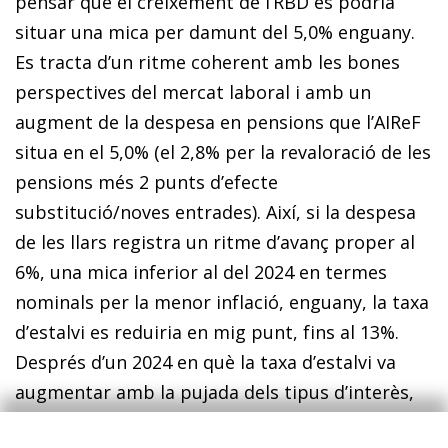
pensar que el creixement de l’RBD es podria
situar una mica per damunt del 5,0% enguany.
Es tracta d’un ritme coherent amb les bones
perspectives del mercat laboral i amb un
augment de la despesa en pensions que l’AIReF
situa en el 5,0% (el 2,8% per la revaloració de les
pensions més 2 punts d’efecte
substitució/noves entrades). Així, si la despesa
de les llars registra un ritme d’avanç proper al
6%, una mica inferior al del 2024 en termes
nominals per la menor inflació, enguany, la taxa
d’estalvi es reduiria en mig punt, fins al 13%.
Després d’un 2024 en què la taxa d’estalvi va
augmentar amb la pujada dels tipus d’interès,
en un context de caigudes de tipus, té sentit