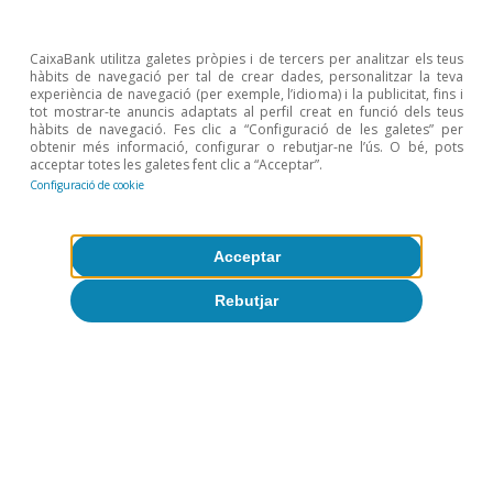
Temes clau
CaixaBank utilitza galetes pròpies i de tercers per analitzar els teus
hàbits de navegació per tal de crear dades, personalitzar la teva
experiència de navegació (per exemple, l’idioma) i la publicitat, fins i
tot mostrar-te anuncis adaptats al perfil creat en funció dels teus
hàbits de navegació. Fes clic a “Configuració de les galetes” per
obtenir més informació, configurar o rebutjar-ne l’ús. O bé, pots
acceptar totes les galetes fent clic a “Acceptar”.
Configuració de cookie
Acceptar
Rebutjar
Fonaments del creixement a
Espanya