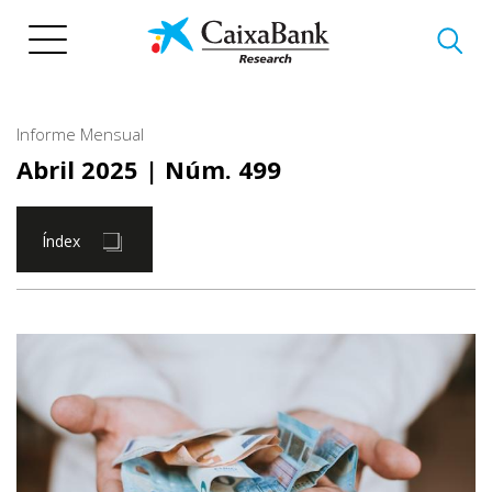
Vés
al
contingut
Informe Mensual
Abril 2025
| Núm. 499
Índex