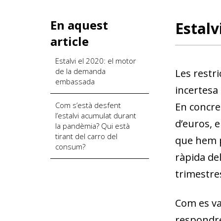
En aquest
Estalv
article
Estalvi el 2020: el motor
de la demanda
Les restri
embassada
incertesa
Com s’està desfent
En concre
l’estalvi acumulat durant
d’euros, e
la pandèmia? Qui està
tirant del carro del
que hem p
consum?
ràpida de
trimestre
Com es va 
respondre