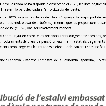
i, amb la renda bruta disponible observada el 2020, les llars haguessi
 li restem la part dedicada a l’amortització del deute.
t, el 2020, segons les dades del Banc d’Espanya, la major part de l’esta
 un pes molt elevat dels dipòsits), mentre que les proporcions destina
 de deute (el 5%), van ser relativament menors.
RBD hem tingut en compte les principals fonts d’ingressos: nòmines, pr
s i cobraments de plans de pensió privats. Hem restat els pagaments
ents amb targetes i les retirades d’efectiu dels caixers i hem inclòs t
nc d’Espanya, «Informe Trimestral de la Economía Española», Bolet
dow)
 window)