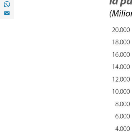
Compartir a with Whatsapp (opens in a ne
Compartir a Email (opens in a new window)