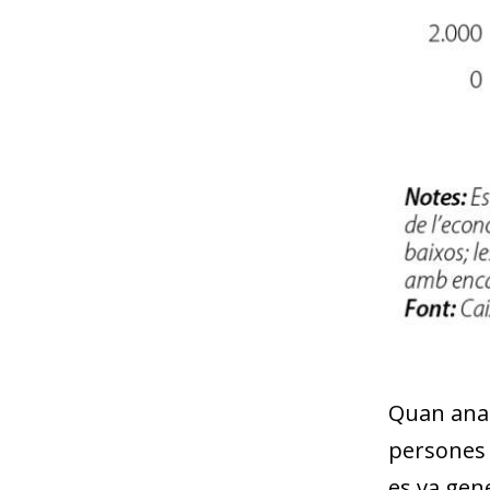
Quan anali
persones 
es va gene