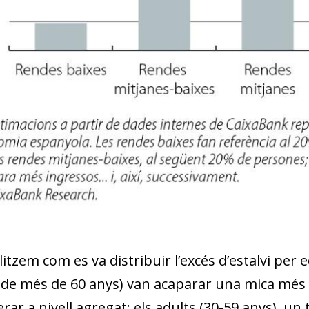
tzem com es va distribuir l’excés d’estalvi per e
de més de 60 anys) van acaparar una mica més de
rar a nivell agregat; els adults (30-59 anys), un t