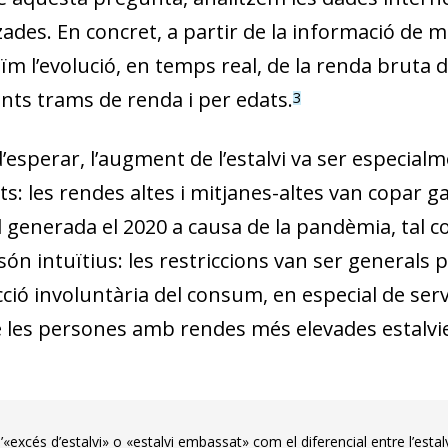
des. En concret, a partir de la informació de mé
m l’evolució, en temps real, de la renda bruta d
ents trams de renda i per edats.
3
’esperar, l’augment de l’estalvi va ser especia
s: les rendes altes i mitjanes-altes van copar ga
 generada el 2020 a causa de la pandèmia, tal co
són intuïtius: les restriccions van ser generals 
ció involuntària del consum, en especial de serv
e les persones amb rendes més elevades estalvie
’«excés d’estalvi» o «estalvi embassat» com el diferencial entre l’estalv