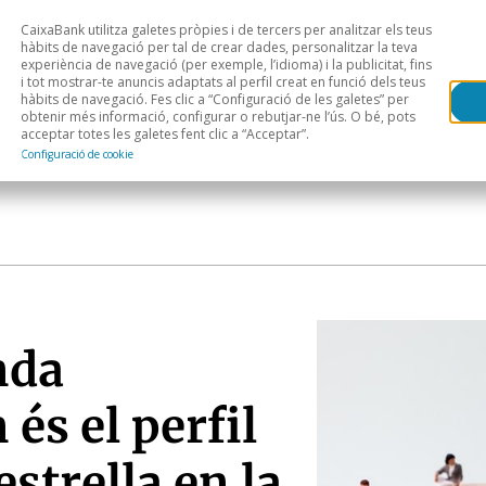
CaixaBank utilitza galetes pròpies i de tercers per analitzar els teus
Head
H
hàbits de navegació per tal de crear dades, personalitzar la teva
experiència de navegació (per exemple, l’idioma) i la publicitat, fins
i tot mostrar-te anuncis adaptats al perfil creat en funció dels teus
Anàlisi sectorial
Àrees geogràfiques
Public
hàbits de navegació. Fes clic a “Configuració de les galetes” per
obtenir més informació, configurar o rebutjar-ne l’ús. O bé, pots
acceptar totes les galetes fent clic a “Acceptar”.
Configuració de cookie
nda
és el perfil
strella en la