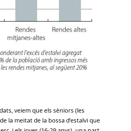
dats, veiem que els sèniors (les
 la meitat de la bossa d’estalvi que
erç, i els joves (16-29 anys), una part