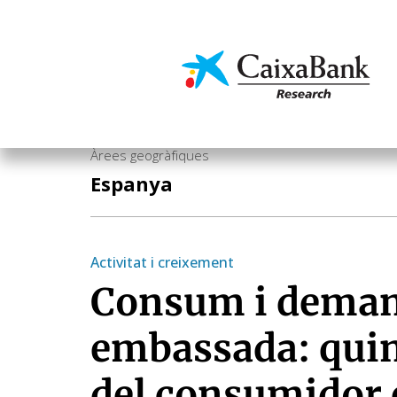
Vés
al
contingut
Economia i mercats
Àrees geogràfiques
Espanya
Activitat i creixement
Consum i dema
embassada: quin 
del consumidor e