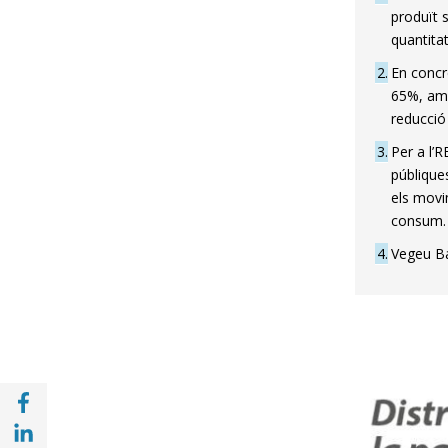
produït s
quantitat
2
En concre
65%, amb
reducció
3
Per a l’
públique
els movim
consum.
4
Vegeu Ba
Compartir a Facebook (opens in a new win
Compartir a with Linkedin (opens in a new