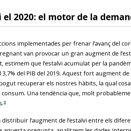
i el 2020: el motor de la dem
ccions implementades per frenar l’avanç del coro
 regnant van provocar un gran augment de l’estal
t, estimem que l’estalvi acumulat per la pandèm
l 3,7% del PIB del 2019. Aquest fort augment de 
ogut recuperar els nostres hàbits, la qual cos
l consum. Una tendència que, molt probablemen
s.
2
distribuir l’augment de l’estalvi entre els dife
 aquesta pregunta, analitzem les dades inter