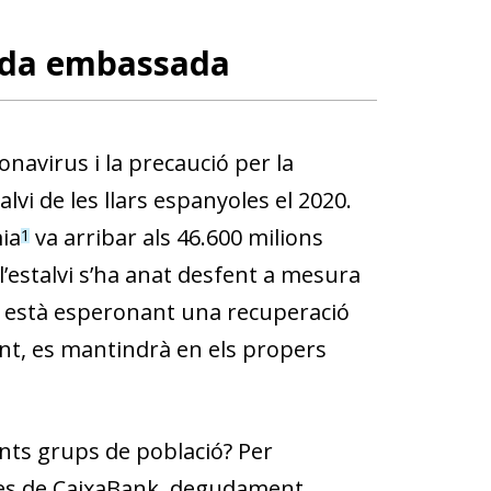
anda embassada
navirus i la precaució per la
vi de les llars espanyoles el 2020.
ia
va arribar als 46.600 milions
1
l’estalvi s’ha anat desfent a mesura
a està esperonant una recuperació
t, es mantindrà en els propers
rents grups de població? Per
nes de CaixaBank, degudament