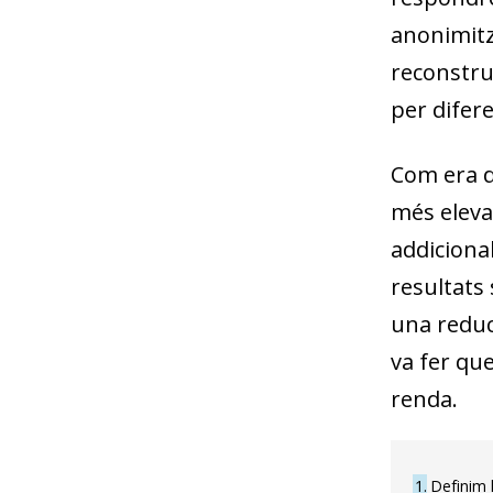
anonimitza
reconstruï
per difer
Com era d
més elevat
addicional
resultats 
una reduc
va fer qu
renda.
1
Definim l