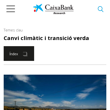
Vés
al
contingut
Temes clau
Canvi climàtic i transició verda
Índex