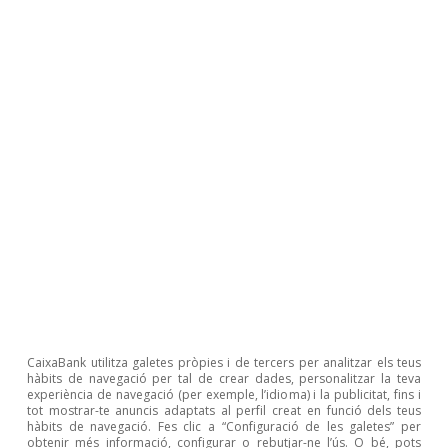
mentre que altres usos, com el transport, continuen
presentant una elevada dependència dels productes
petroliers.
2
És important matisar que el preu final que els
consumidors paguen per l’electricitat incorpora diversos
costos fixos (peatges, càrrecs, impostos) que
incrementen de manera significativa la factura, per la
qual cosa el mercat elèctric espanyol representa
principalment un avantatge comparatiu per a les
empreses intensives en el consum d’electricitat. La
CNMC estima que el pes d’aquests costos per als
consumidors domèstics representa al voltant de dos
terços de la factura, mentre que, per als consumidors
industrials, representa menys de la meitat.
3
A causa de la forta estacionalitat del preu de
l’electricitat, la comparativa intermensual no és
CaixaBank utilitza galetes pròpies i de tercers per analitzar els teus
hàbits de navegació per tal de crear dades, personalitzar la teva
informativa.
experiència de navegació (per exemple, l’idioma) i la publicitat, fins i
4
tot mostrar-te anuncis adaptats al perfil creat en funció dels teus
Així mateix, fins i tot quan els cicles combinats marquen
hàbits de navegació. Fes clic a “Configuració de les galetes” per
el preu de l’electricitat, la posició relativament
obtenir més informació, configurar o rebutjar-ne l’ús. O bé, pots