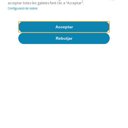
avantatjosa en el subministrament de gas limita
acceptar totes les galetes fent clic a “Acceptar”.
Configuració de cookie
l’augment dels costos en comparació amb altres
països.
Acceptar
Temes clau
Rebutjar