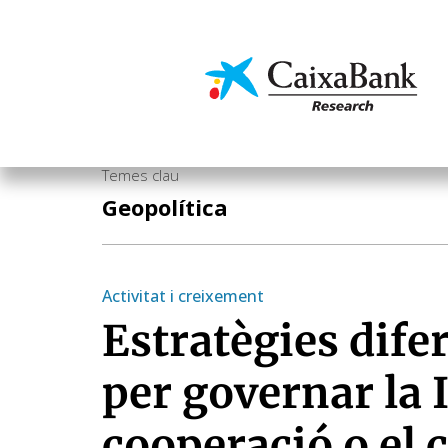
Vés
al
contingut
Economia i mercats
Temes clau
Geopolítica
Activitat i creixement
Estratègies dife
per governar la I
cooperació o el 