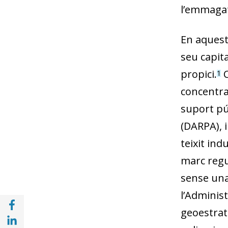
l’emmagat
En aquest 
seu capit
propici.
C
1
concentra
suport púb
(DARPA), 
teixit ind
marc regu
sense una 
l’Adminis
Compartir a Facebook (opens in a new win
geoestrat
Compartir a with Linkedin (opens in a new