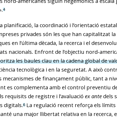
ns nord-americanes siguin hegemònics a escala gl
w window)
».
4
la planificació, la coordinació i l’orientació estat
preses privades són les que han capitalitzat la 
ques en l’última dècada, la recerca i el desenvo
tats nacionals. Enfront de l’objectiu nord-americ
oritza les baules clau en la cadena global de val
ciència tecnològica i en la seguretat. A això cont
els mecanismes de finançament públic, tant a niv
t es complementa amb el control preventiu del
ls requisits de registre i l’avaluació
ex ante
dels 
s digitals.
La regulació recent reforça els límits
6
nté una major llibertat relativa en la recerca,