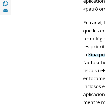
aplicacio
Compartir a with Whatsapp (opens in a ne
Compartir a Email (opens in a new window)
«patró or
En canvi, 
que les em
tecnològi
les priori
la
Xina pri
l’autosufi
fiscals i 
enfocamen
inclosos e
aplicacion
mentre ma