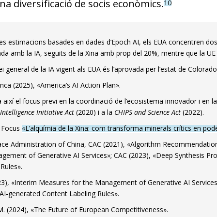
na diversificació de socis econòmics.
10
es estimacions basades en dades d’Epoch AI, els EUA concentren dos
ada amb la IA, seguits de la Xina amb prop del 20%, mentre que la UE 
lei general de la IA vigent als EUA és l’aprovada per l’estat de Colorado
nca (2025), «America’s AI Action Plan».
així el focus previ en la coordinació de l’ecosistema innovador i en la r
 Intelligence Initiative Act
(2020) i a la
CHIPS and Science Act
(2022).
l Focus
«L’alquímia de la Xina: com transforma minerals crítics en pod
ce Administration of China, CAC (2021), «Algorithm Recommendation 
gement of Generative AI Services»; CAC (2023), «Deep Synthesis Prov
 Rules».
3), «Interim Measures for the Management of Generative AI Services»
«AI-generated Content Labeling Rules».
M. (2024), «The Future of European Competitiveness».