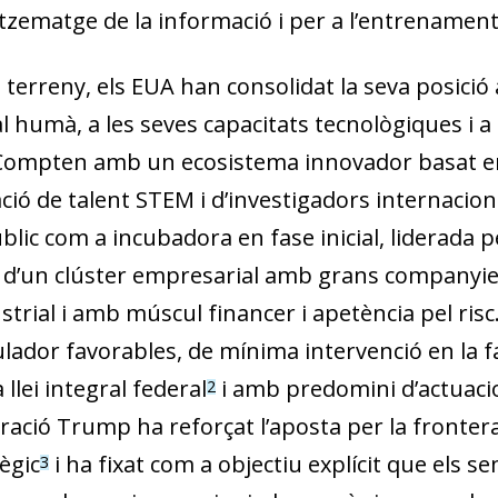
zematge de la informació i per a l’entrenament
terreny, els EUA han consolidat la seva posició a
al humà, a les seves capacitats tecnològiques i 
ompten amb un ecosistema innovador basat en un
ció de talent STEM i d’investigadors internacion
lic com a incubadora en fase inicial, liderada per
i d’un clúster empresarial amb grans companyie
ustrial i amb múscul financer i apetència pel risc
lador favorables, de mínima intervenció en la
llei integral federal
i amb predomini d’actuac
2
tració Trump ha reforçat l’aposta per la fronte
dow)
ègic
i ha fixat com a objectiu explícit que els s
3
 window)