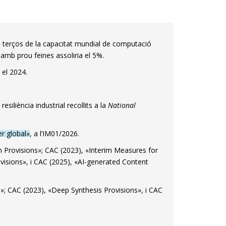
 terços de la capacitat mundial de computació
amb prou feines assoliria el 5%.
 el 2024.
esiliència industrial recollits a la
National
er global»
, a l’IM01/2026.
Provisions»; CAC (2023), «Interim Measures for
isions», i CAC (2025), «AI-generated Content
; CAC (2023), «Deep Synthesis Provisions», i CAC