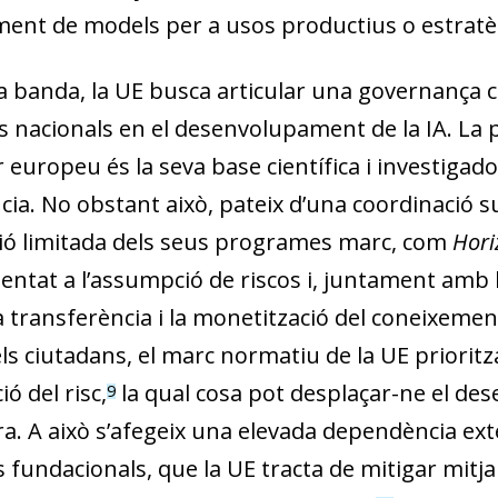
ment de models per a usos productius o estratè
va banda, la UE busca articular una governança
s nacionals en el desenvolupament de la IA. La p
 europeu és la seva base científica i investigad
ncia. No obstant això, pateix d’una coordinació s
ció limitada dels seus programes marc, com
Hori
entat a l’assumpció de riscos i, juntament amb l
la transferència i la monetització del coneixement 
ls ciutadans, el marc normatiu de la UE prioritz
ió del risc,
la qual cosa pot desplaçar-ne el de
9
a. A això s’afegeix una elevada dependència ex
 fundacionals, que la UE tracta de mitigar mitj