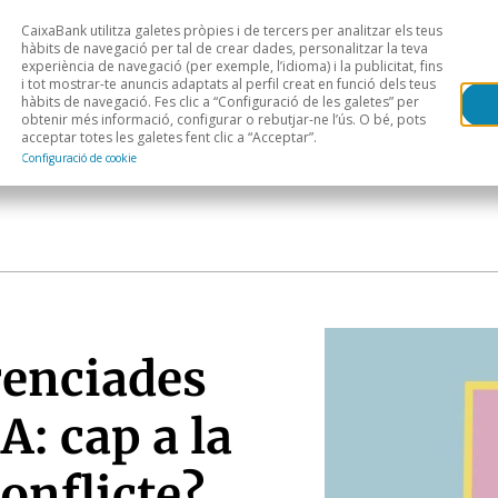
CaixaBank utilitza galetes pròpies i de tercers per analitzar els teus
Head
H
hàbits de navegació per tal de crear dades, personalitzar la teva
experiència de navegació (per exemple, l’idioma) i la publicitat, fins
i tot mostrar-te anuncis adaptats al perfil creat en funció dels teus
Anàlisi sectorial
Àrees geogràfiques
Public
hàbits de navegació. Fes clic a “Configuració de les galetes” per
obtenir més informació, configurar o rebutjar-ne l’ús. O bé, pots
acceptar totes les galetes fent clic a “Acceptar”.
Configuració de cookie
renciades
A: cap a la
conflicte?