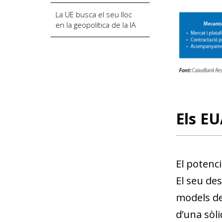
La UE busca el seu lloc
en la geopolítica de la IA
Els EU
El potenci
El seu de
models de
d’una sòli