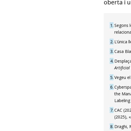
oberta i u
1
Segons l
relacion
2
L’única l
3
Casa Bla
4
Desplaça 
Artificial
5
Vegeu e
6
Cyberspa
the Mana
Labeling
7
CAC (202
(2025), 
8
Draghi, 