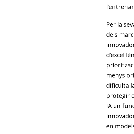
l’entrena
Per la se
dels marc
innovador
d’excel·lè
prioritza
menys ori
dificulta 
protegir e
IA en func
innovador
en models