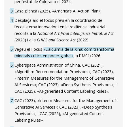
per l’estat de Colorado el 2024.
3
Casa Blanca (2025), «America’s AI Action Plan».
4
Desplaça així el focus previ en la coordinació de
l’ecosistema innovador i en la resiliència industrial
recollits a la
National Artificial Intelligence Initiative Act
(2020) i a la
CHIPS and Science Act
(2022).
5
Vegeu el Focus
«L’alquímia de la Xina: com transforma
minerals crítics en poder global»
, a l’IM01/2026.
6
Cyberspace Administration of China, CAC (2021),
«Algorithm Recommendation Provisions»; CAC (2023),
«Interim Measures for the Management of Generative
AI Services»; CAC (2023), «Deep Synthesis Provisions», i
CAC (2025), «AI-generated Content Labeling Rules».
7
CAC (2023), «Interim Measures for the Management of
Generative AI Services»; CAC (2023), «Deep Synthesis
Provisions», i CAC (2025), «AI-generated Content
Labeling Rules».