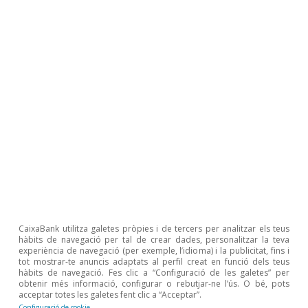
laboral i de sostenibilitat a París (2025) i a
l’èmfasi en les bretxes de capacitats entre les
economies avançades i les emergents a Nova
Delhi (2026). En aquesta línia, el marc impulsat
per les Nacions Unides suggereix una
arquitectura global més inclusiva i més ben
distribuïda, basada en principis comuns i en
mecanismes complementaris a les estratègies
nacionals i regionals.
Per a la UE, el
20
desafiament serà, precisament, traduir aquesta
agenda cooperativa en capacitats reals
d’adopció i d’escalat.
CaixaBank utilitza galetes pròpies i de tercers per analitzar els teus
hàbits de navegació per tal de crear dades, personalitzar la teva
experiència de navegació (per exemple, l’idioma) i la publicitat, fins i
tot mostrar-te anuncis adaptats al perfil creat en funció dels teus
hàbits de navegació. Fes clic a “Configuració de les galetes” per
17
Foreign Affairs (2026), «Geopolitics in the Age of
obtenir més informació, configurar o rebutjar-ne l’ús. O bé, pots
acceptar totes les galetes fent clic a “Acceptar”.
Artificial Intelligence: Strategy and Power in an
Configuració de cookie