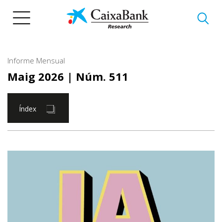
Vés
al
contingut
Informe Mensual
Maig 2026
| Núm. 511
Índex