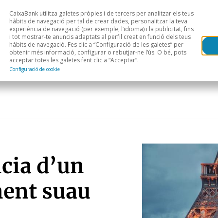
CaixaBank utilitza galetes pròpies i de tercers per analitzar els teus
Head
H
hàbits de navegació per tal de crear dades, personalitzar la teva
experiència de navegació (per exemple, l’idioma) i la publicitat, fins
i tot mostrar-te anuncis adaptats al perfil creat en funció dels teus
Anàlisi sectorial
Àrees geogràfiques
Public
hàbits de navegació. Fes clic a “Configuració de les galetes” per
obtenir més informació, configurar o rebutjar-ne l’ús. O bé, pots
acceptar totes les galetes fent clic a “Acceptar”.
Configuració de cookie
cia d’un
ment suau