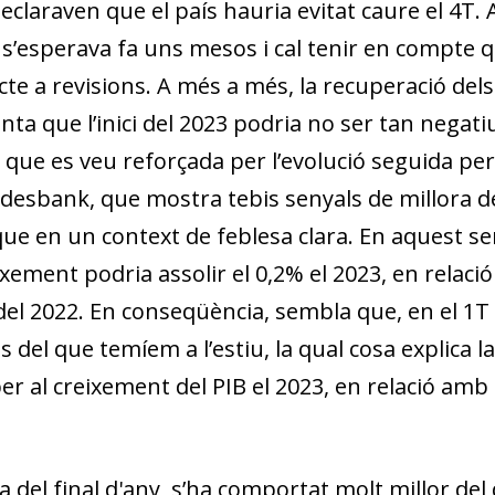
laraven que el país hauria evitat caure el 4T. A
s’esperava fa uns mesos i cal tenir en compte q
cte a revisions. A més a més, la recuperació dels
ta que l’inici del 2023 podria no ser tan negati
 que es veu reforçada per l’evolució seguida per l
esbank, que mostra tebis senyals de millora de 
ue en un context de feblesa clara. En aquest sen
xement podria assolir el 0,2% el 2023, en relació
 del 2022. En conseqüència, sembla que, en el 1T
 del que temíem a l’estiu, la qual cosa explica la 
per al creixement del PIB el 2023, en relació amb 
a del final d'any, s’ha comportat molt millor del