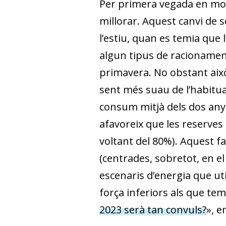
Per primera vegada en mol
millorar. Aquest canvi de 
l’estiu, quan es temia que
algun tipus de racionament
primavera. No obstant això,
sent més suau de l’habitual
consum mitjà dels dos anys 
afavoreix que les reserves
voltant del 80%). Aquest f
(centrades, sobretot, en el
escenaris d’energia que uti
força inferiors als que te
2023 serà tan convuls?
», e