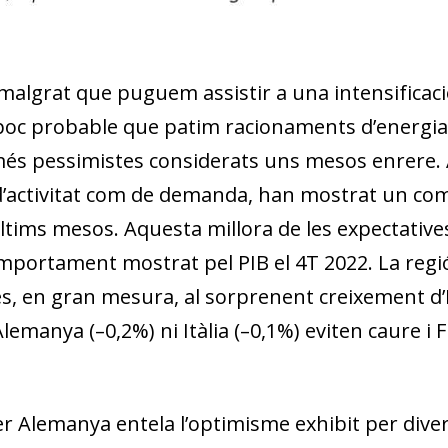
w window)
malgrat que puguem assistir a una intensificació
oc probable que patim racionaments d’energia a
s més pessimistes considerats uns mesos enrere
t d’activitat com de demanda, han mostrat un 
ltims mesos. Aquesta millora de les expectatives
portament mostrat pel PIB el 4T 2022. La regió 
es, en gran mesura, al sorprenent creixement d’
 Alemanya (–0,2%) ni Itàlia (–0,1%) eviten caure i
per Alemanya entela l’optimisme exhibit per dive