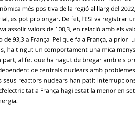
òmica més positiva de la regió al llarg del 2022
al, es pot prolongar. De fet, l’ESI va registrar u
 va assolir valors de 100,3, en relació amb els va
o de 93,3 a França. Pel que fa a França, a priori
s, ha tingut un comportament una mica me­­nys 
 part, al fet que ha hagut de bregar amb els p
t dependent de centrals nuclears amb probleme
s seus reactors nuclears han patit interrupcions
’electricitat a França hagi estat la menor en set 
nergia.