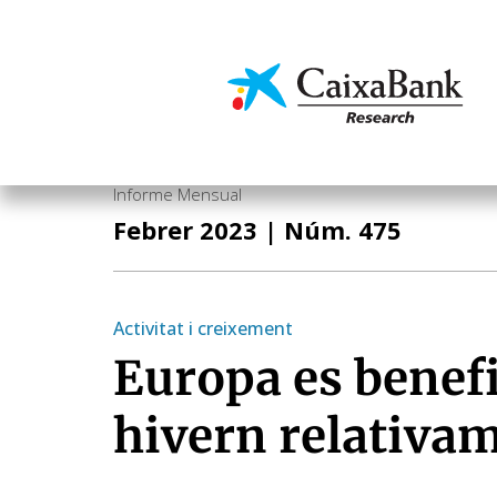
Vés
al
contingut
Economia i mercats
Informe Mensual
Febrer 2023
| Núm. 475
Activitat i creixement
Europa es benefi
hivern relativa