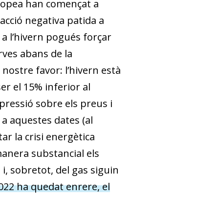
uropea han començat a
acció negativa patida a
 a l’hivern pogués forçar
rves abans de la
nostre favor: l’hivern està
er el 15% inferior al
 pressió sobre els preus i
 a aquestes dates (al
r la crisi energètica
 manera substancial els
 i, sobretot, del gas siguin
2022 ha quedat enrere, el