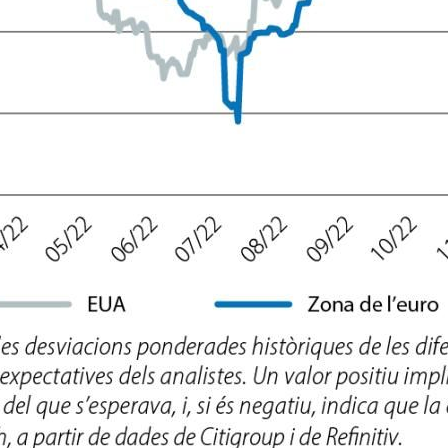
dow)
 window)