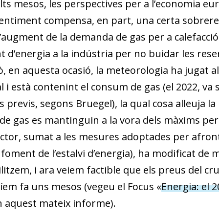
ts mesos, les perspectives per a l’economia e
sentiment compensa, en part, una certa sobrere
 l’augment de la demanda de gas per a calefacció
 d’energia a la indústria per no buidar les rese
 en aquesta ocasió, la meteorologia ha jugat al 
 i està contenint el consum de gas (el 2022, va s
previs, segons Bruegel), la qual cosa alleuja la
 de gas es mantinguin a la vora dels màxims per
actor, sumat a les mesures adoptades per afronta
 foment de l’estalvi d’energia), ha modificat de
litzem, i ara veiem factible que els preus del cru
míem fa uns mesos (vegeu el Focus «
Energia: el 
n aquest mateix informe).