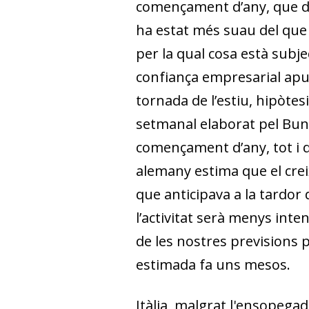
començament d’any, que dec
ha estat més suau del que 
per la qual cosa està subje
confiança empresarial apun
tornada de l’estiu, hipòtesi
setmanal elaborat pel Bund
començament d’any, tot i q
alemany estima que el crei
que anticipava a la tardor
l’activitat serà menys intens
de les nostres previ­­sions 
estimada fa uns mesos.
Itàlia, malgrat l'ensopegad