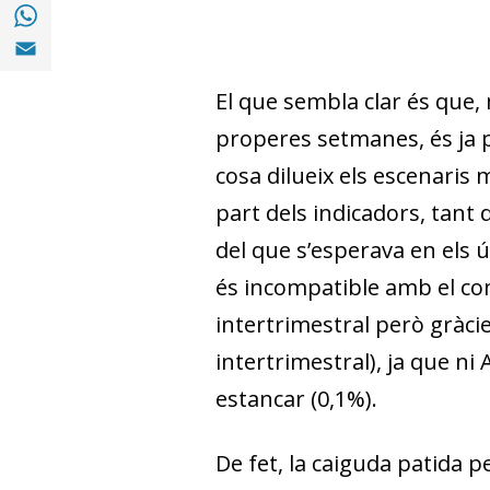
Compartir a with Whatsapp (opens in a ne
Compartir a Email (opens in a new window)
El que sembla clar és que, 
properes setmanes, és ja p
cosa dilueix els escenari
part dels indicadors, tan
del que s’esperava en els ú
és incompatible amb el com
intertrimestral però gràci
intertrimestral), ja que ni
estancar (0,1%).
De fet, la caiguda patida 