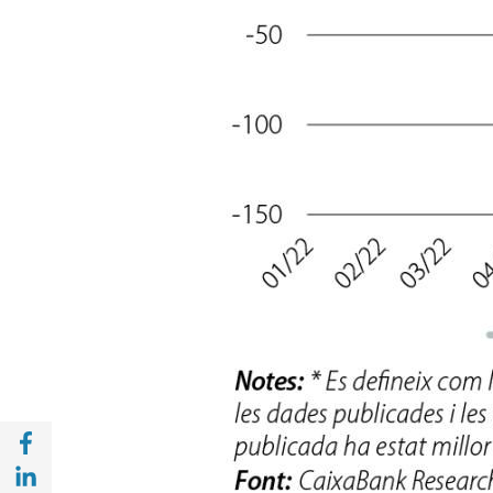
Compartir a Facebook (opens in a new win
Compartir a with Linkedin (opens in a new