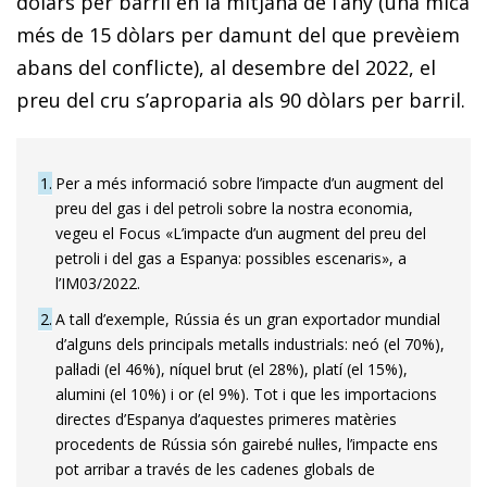
dòlars per barril en la mitjana de l’any (una mica
més de 15 dòlars per damunt del que prevèiem
abans del conflicte), al desembre del 2022, el
preu del cru s’aproparia als 90 dòlars per barril.
1
Per a més informació sobre l’impacte d’un augment del
preu del gas i del petroli sobre la nostra economia,
vegeu el Focus «L’impacte d’un augment del preu del
petroli i del gas a Espanya: possibles escenaris», a
l’IM03/2022.
2
A tall d’exemple, Rússia és un gran exportador mundial
d’alguns dels principals metalls industrials: neó (el 70%),
pal·ladi (el 46%), níquel brut (el 28%), platí (el 15%),
alumini (el 10%) i or (el 9%). Tot i que les importacions
directes d’Espanya d’aquestes primeres matèries
procedents de Rússia són gairebé nul·les, l’impacte ens
pot arribar a través de les cadenes globals de