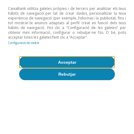
CaixaBank utilitza galetes pròpies i de tercers per analitzar els teus
hàbits de navegació per tal de crear dades, personalitzar la teva
Tot sobre Temes clau
experiència de navegació (per exemple, l’idioma) i la publicitat, fins i
tot mostrar-te anuncis adaptats al perfil creat en funció dels teus
hàbits de navegació. Fes clic a “Configuració de les galetes” per
obtenir més informació, configurar o rebutjar-ne l’ús. O bé, pots
Articles relacionats
acceptar totes les galetes fent clic a “Acceptar”.
Configuració de cookie
Acceptar
Rebutjar