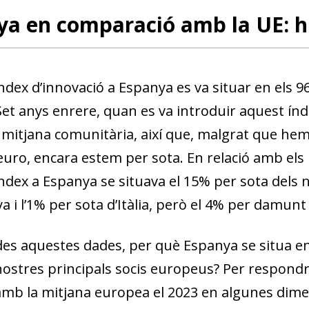
w window)
a en comparació amb la UE: h
’índex d’innovació a Espanya es va situar en els 9
 Set anys enrere, quan es va introduir aquest ín
a mitjana comunitària, així que, malgrat que hem
’euro, encara estem per sota. En relació amb els
’índex a Espanya se situava el 15% per sota dels n
 i l’1% per sota d’Itàlia, però el 4% per damunt
es aquestes dades, per què Espanya se situa en
 nostres principals socis europeus? Per respo
mb la mitjana europea el 2023 en algunes dimens