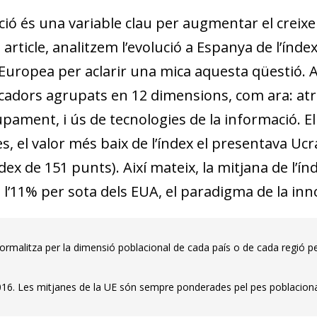
ció és una variable clau per augmentar el creix
article, analitzem l’evolució a Espanya de l’índe
Europea per aclarir una mica aquesta qüestió. 
cadors agrupats en 12 dimensions, com ara: atrac
pament, i ús de tecnologies de la informació. E
s, el valor més baix de l’índex el presentava Ucra
dex de 151 punts). Així mateix, la mitjana de l’ín
 l’11% per sota dels EUA, el paradigma de la inn
normalitza per la dimensió poblacional de cada país o de cada regió pe
.
016. Les mitjanes de la UE són sempre ponderades pel pes poblaciona