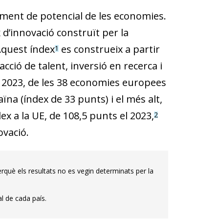
ement de potencial de les economies.
x d’innovació construït per la
Aquest índex
es construeix a partir
1
ció de talent, inversió en recerca i
l 2023, de les 38 economies europees
ïna (índex de 33 punts) i el més alt,
dex a la UE, de 108,5 punts el 2023,
2
ovació.
rquè els resultats no es vegin determinats per la
l de cada país.