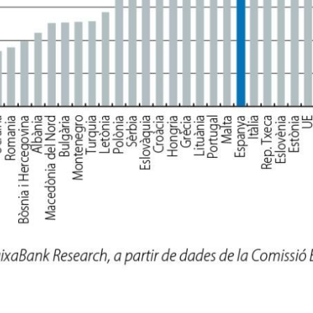
dow)
 window)