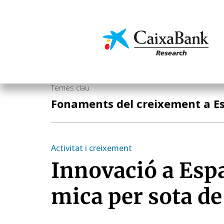
Vés
al
contingut
Economia i mercats
Temes clau
Fonaments del creixement a E
Activitat i creixement
Innovació a Esp
mica per sota de