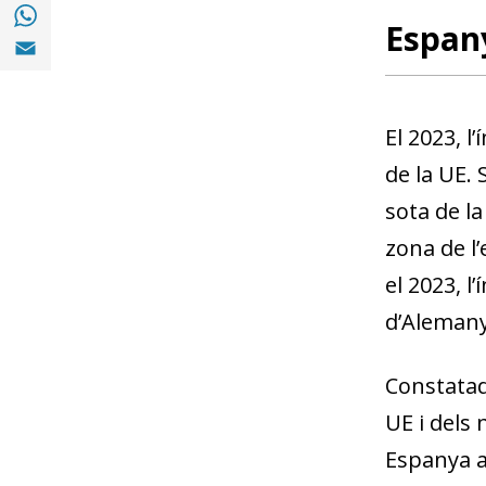
Compartir a with Whatsapp (opens in a ne
Espany
Compartir a Email (opens in a new window)
El 2023, l
de la UE.
sota de l
zona de l
el 2023, l
d’Alemanya
Constatad
UE i dels
Espanya a