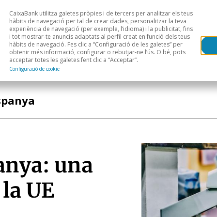
CaixaBank utilitza galetes pròpies i de tercers per analitzar els teus
Head
H
hàbits de navegació per tal de crear dades, personalitzar la teva
experiència de navegació (per exemple, l’idioma) i la publicitat, fins
i tot mostrar-te anuncis adaptats al perfil creat en funció dels teus
Anàlisi sectorial
Àrees geogràfiques
Public
hàbits de navegació. Fes clic a “Configuració de les galetes” per
obtenir més informació, configurar o rebutjar-ne l’ús. O bé, pots
acceptar totes les galetes fent clic a “Acceptar”.
Configuració de cookie
spanya
anya: una
 la UE