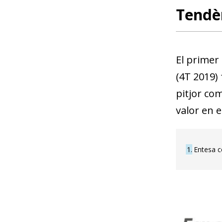
Tendèn
El primer
(4T 2019) 
pitjor co
valor en e
1
Entesa co