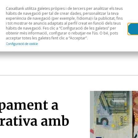
CaixaBank utilitza galetes pròpies i de tercers per analitzar els teus
Head
H
hàbits de navegació per tal de crear dades, personalitzar la teva
experiència de navegació (per exemple, l’idioma) i la publicitat, fins
i tot mostrar-te anuncis adaptats al perfil creat en funció dels teus
Anàlisi sectorial
Àrees geogràfiques
Public
hàbits de navegació. Fes clic a “Configuració de les galetes” per
obtenir més informació, configurar o rebutjar-ne l’ús. O bé, pots
acceptar totes les galetes fent clic a “Acceptar”.
Configuració de cookie
ipament a
rativa amb