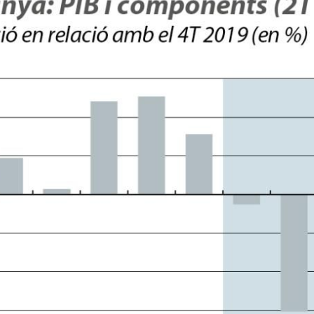
dow)
 window)