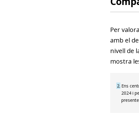
Compar
Per valor
amb el del
nivell de 
mostra le
2
Ens cent
2024 i pe
presente