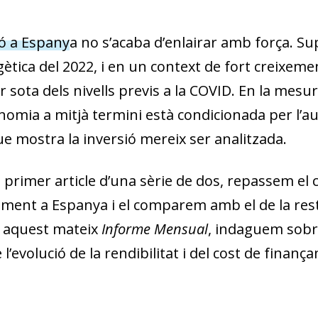
ió a Espany
a no s’acaba d’enlairar amb força. S
gètica del 2022, i en un context de fort creixeme
 sota dels nivells previs a la COVID. En la mesu
omia a mitjà termini està condicionada per l’aug
ue mostra la inversió mereix ser analitzada.
 primer article d’una sèrie de dos, repassem el
ment a Es­­panya i el comparem amb el de la rest
n aquest mateix
Informe Mensual
, indaguem sobre 
de l’evolució de la rendibilitat i del cost de finan