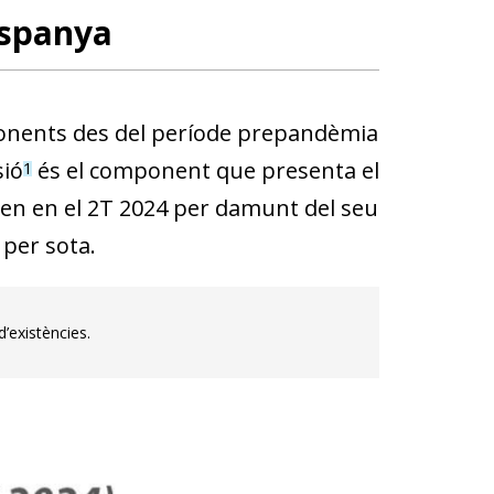
Espanya
omponents des del període prepandèmia
sió
és el component que presenta el
1
uen en el 2T 2024 per damunt del seu
 per sota.
’existències.