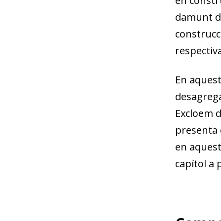
en constr
damunt de
construcci
respectiv
En aquest 
desagrega
Excloem de
presenta 
en aquest 
capítol a 