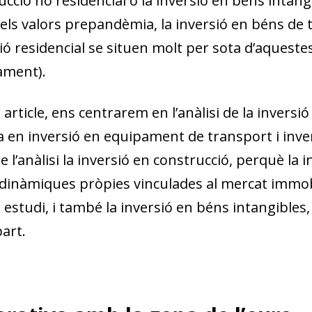
ucció no residencial o la inversió en béns intan
ls valors prepandèmia, la inversió en béns de t
ó residencial se situen molt per sota d’aquestes 
ament).
article, ens centrarem en l’anàlisi de la invers
 en inversió en equipament de transport i inve
 l’anàlisi la inversió en construcció, perquè la 
dinàmiques pròpies vinculades al mercat immobili
estudi, i també la inversió en béns intangibles,
part.