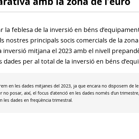
ativa amb la zona de l’euro
ar la feblesa de la inversió en béns d’equipame
s nostres principals socis comercials de la zona
la inversió mitjana el 2023 amb el nivell prepand
s dades per al total de la inversió en béns d’eq
rem en les dades mitjanes del 2023, ja que encara no disposem de les
r no posar, així, el focus d’atenció en les dades només d’un trimestre,
n les dades en freqüència trimestral.