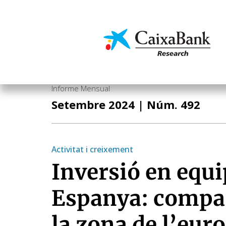
Vés
al
contingut
Economia i mercats
Informe Mensual
Setembre 2024
| Núm. 492
Activitat i creixement
Inversió en equ
Espanya: compa
la zona de l’euro