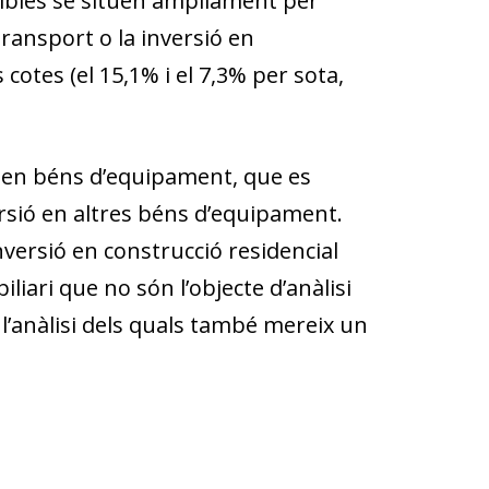
gibles se situen àmpliament per
ransport o la inversió en
cotes (el 15,1% i el 7,3% per sota,
ió en béns d’equipament, que es
rsió en altres béns d’equipament.
inversió en construcció residencial
ari que no són l’objecte d’anàlisi
 l’anàlisi dels quals també mereix un