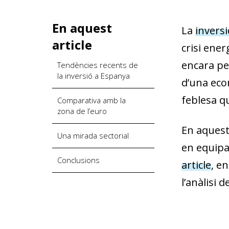
En aquest
La
invers
article
crisi ener
encara per
Tendències recents de
la inversió a Espanya
d’una econ
feblesa q
Comparativa amb la
zona de l’euro
En aquest
Una mirada sectorial
en equipa
Conclusions
article
, e
l’anàlisi 