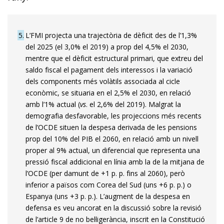
5
L’FMI projecta una trajectòria de dèficit des de l’1,3%
del 2025 (el 3,0% el 2019) a prop del 4,5% el 2030,
mentre que el dèficit estructural primari, que extreu del
saldo fiscal el pagament dels interessos i la variació
dels components més volàtils associada al cicle
econòmic, se situaria en el 2,5% el 2030, en relació
amb l’1% actual (
vs
. el 2,6% del 2019). Malgrat la
demografia desfavorable, les projeccions més recents
de l’OCDE situen la despesa derivada de les pensions
prop del 10% del PIB el 2060, en relació amb un nivell
proper al 9% actual, un diferencial que representa una
pressió fiscal addicional en línia amb la de la mitjana de
l’OCDE (per damunt de +1 p. p. fins al 2060), però
inferior a països com Corea del Sud (uns +6 p. p.) o
Espanya (uns +3 p. p.). L’augment de la despesa en
defensa es veu ancorat en la discussió sobre la revisió
de l’article 9 de no bel·ligerància, inscrit en la Constitució