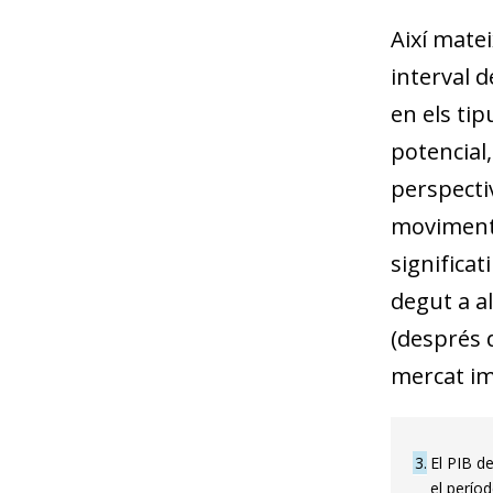
Així matei
interval 
en els tip
potencial,
perspecti
moviment d
significat
degut a al
(després 
mercat imm
3
El PIB de
el perío