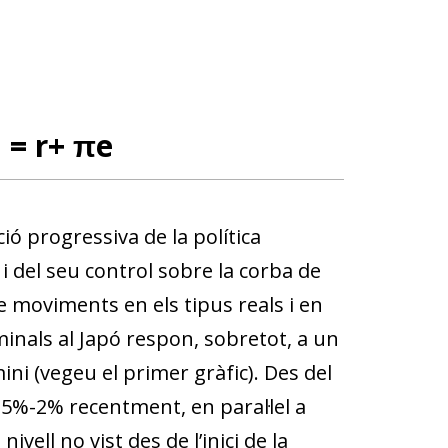
i = r+ πe
ió progressiva de la política
 i del seu control sobre la corba de
 moviments en els tipus reals i en
minals al Japó respon, sobretot, a un
ini (vegeu el primer gràfic). Des del
,5%-2% recentment, en paral·lel a
ell no vist des de l’inici de la