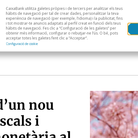
CaixaBank utilitza galetes pròpies i de tercers per analitzar els teus
Head
H
hàbits de navegació per tal de crear dades, personalitzar la teva
experiència de navegació (per exemple, l’idioma) i la publicitat, fins
i tot mostrar-te anuncis adaptats al perfil creat en funció dels teus
Anàlisi sectorial
Àrees geogràfiques
Public
hàbits de navegació. Fes clic a “Configuració de les galetes” per
obtenir més informació, configurar o rebutjar-ne l’ús. O bé, pots
acceptar totes les galetes fent clic a “Acceptar”.
Configuració de cookie
 d’un nou
scals i
onetària al