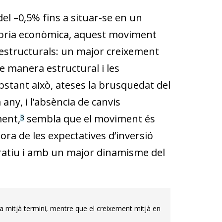
del –0,5% fins a situar-se en un
teoria econòmica, aquest moviment
s estructurals: un major creixement
de manera estructural i les
bstant això, ateses la brusquedat del
any, i l’absència de canvis
ment,
sembla que el moviment és
3
lora de les expectatives d’inversió
ratiu i amb un major dinamisme del
% a mitjà termini, mentre que el creixement mitjà en