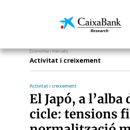
Vés
al
contingut
Economia i mercats
Economia i mercats
Activitat i creixement
Activitat i creixement
El Japó, a l’alba
cicle: tensions fi
normalització m