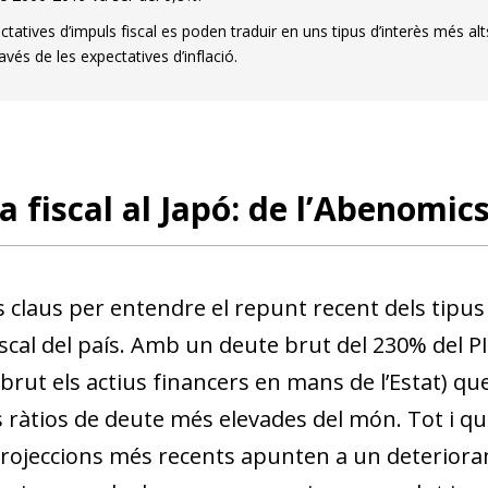
tatives d’impuls fiscal es poden traduir en uns tipus d’interès més alt
vés de les expectatives d’inflació.
ca fiscal al Japó: de l’Abenomi
s claus per entendre el repunt recent dels tipus
fiscal del país. Amb un deute brut del 230% del 
brut els actius financers en mans de l’Estat) que 
 ràtios de deute més elevades del món. Tot i que
 projeccions més recents apunten a un deteriora