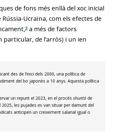
es de fons més enllà del xoc inicial
te Rússia-Ucraïna, com els efectes de
ancament,
a més de factors
2
particular, de l’arròs) i un ien
cant des de l’inici dels 2000, una política de
endiment del bo japonès a 10 anys. Aquesta política
ervar un repunt el 2023, en el procés
shuntō
de
el 2025, les pujades es van situar per damunt del
cats anticipen un creixement salarial igual o