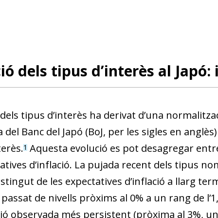
ió dels tipus d’interès al Japó: 
dels tipus d’interès ha derivat d’una normalitzac
del Banc del Japó (BoJ, per les sigles en anglès)
terès.
Aquesta evolució es pot desagregar entre
1
atives d’inflació. La pujada recent dels tipus no
tingut de les expectatives d’inflació a llarg term
passat de nivells pròxims al 0% a un rang de l’1
ió observada més persistent (pròxima al 3%, un niv