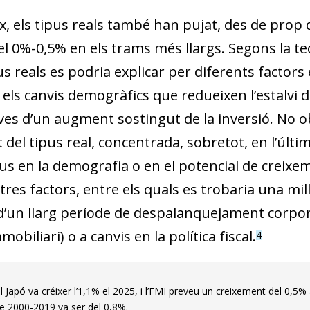
x, els tipus reals també han pujat, des de prop 
del 0%-0,5% en els trams més llargs. Segons la 
us reals es podria explicar per diferents factor
 els canvis demogràfics que redueixen l’estalvi 
ves d’un augment sostingut de la inversió. No o
el tipus real, concentrada, sobretot, en l’últim 
ius en la demografia o en el potencial de creixe
tres factors, entre els quals es trobaria una mil
d’un llarg període de despalanquejament corpo
obiliari) o a canvis en la política fiscal.
4
l Japó va créixer l’1,1% el 2025, i l’FMI preveu un creixement del 0,5
de 2000-2019 va ser del 0,8%.