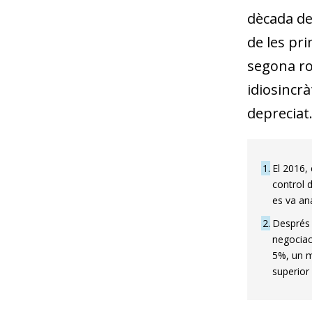
dècada de
de les pri
segona ro
idiosincrà
depreciat
1
El 2016, 
control 
es va ana
2
Després 
negociaci
5%, un m
superior