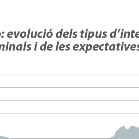
dow)
 window)