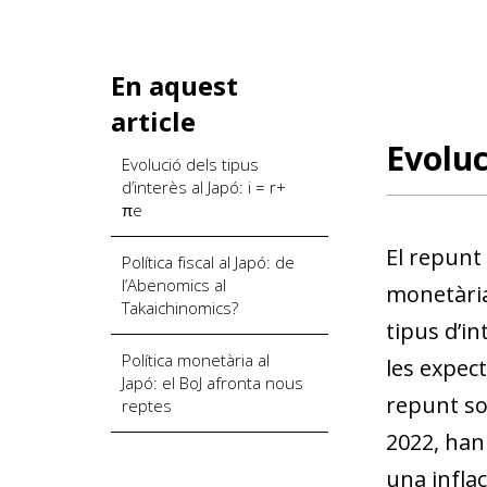
En aquest
article
Evoluc
Evolució dels tipus
d’interès al Japó: i = r+
πe
El repunt 
Política fiscal al Japó: de
l’Abenomics al
monetària 
Takaichinomics?
tipus d’in
Política monetària al
les expect
Japó: el BoJ afronta nous
repunt sos
reptes
2022, han 
una inflac