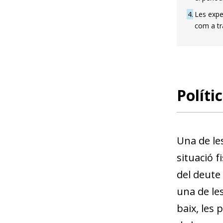
4
Les expec
com a tra
Políti
Una de le
situació 
del deute 
una de les
baix, les