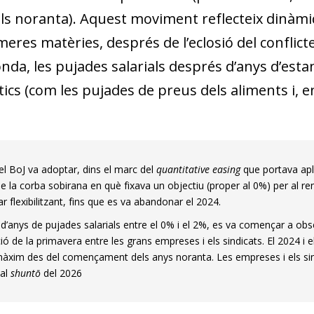
ls noranta). Aquest moviment reflecteix dinàmiqu
meres matèries, després de l’eclosió del conflic
nda, les pujades salarials després d’anys d’est
tics (com les pujades de preus dels aliments i, en 
.
el BoJ va adoptar, dins el marc del
quantitative easing
que portava apli
de la corba sobirana en què fixava un objectiu (proper al 0%) per al r
r flexibilitzant, fins que es va abandonar el 2024.
d’anys de pujades salarials entre el 0% i el 2%, es va començar a obs
ó de la primavera entre les grans empreses i els sindicats. El 2024 i 
àxim des del començament dels anys noranta. Les empreses i els sindi
 al
shuntō
del 2026