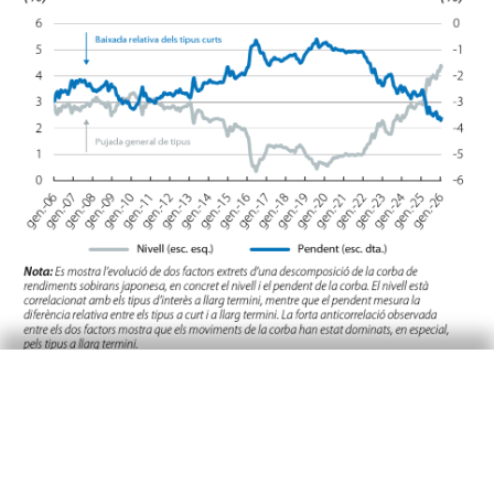
Així mateix, més enllà de la posició fiscal actual
del país, els temors recents es poden associar a