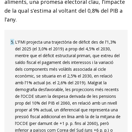
aliments, una promesa electoral clau, l’impacte
de la qual s’estima al voltant del 0,8% del PIB a
l’any.
5
L’FMI projecta una trajectòria de dèficit des de l’1,3%
del 2025 (el 3,0% el 2019) a prop del 4,5% el 2030,
mentre que el dèficit estructural primari, que extreu del
saldo fiscal el pagament dels interessos i la variació
dels components més volàtils associada al cicle
econòmic, se situaria en el 2,5% el 2030, en relació
amb l’1% actual (
vs
. el 2,6% del 2019). Malgrat la
demografia desfavorable, les projeccions més recents
de l’OCDE situen la despesa derivada de les pensions
prop del 10% del PIB el 2060, en relació amb un nivell
proper al 9% actual, un diferencial que representa una
pressió fiscal addicional en línia amb la de la mitjana de
l’OCDE (per damunt de +1 p. p. fins al 2060), però
inferior a països com Corea del Sud (uns +6 p. p.) o