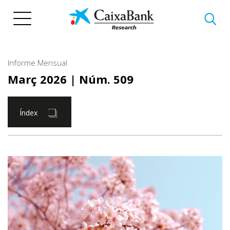
Vés
al
contingut
Informe Mensual
Març 2026
| Núm. 509
Índex