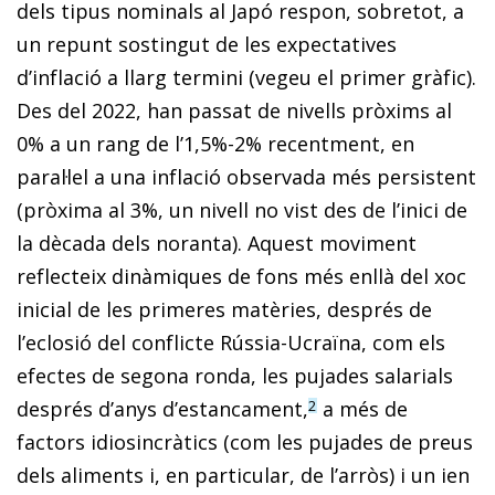
dels tipus nominals al Japó respon, sobretot, a
un repunt sostingut de les expectatives
d’inflació a llarg termini (vegeu el primer gràfic).
Des del 2022, han passat de nivells pròxims al
0% a un rang de l’1,5%-2% recentment, en
paral·lel a una inflació observada més persistent
(pròxima al 3%, un nivell no vist des de l’inici de
la dècada dels noranta). Aquest moviment
reflecteix dinàmiques de fons més enllà del xoc
inicial de les primeres matèries, després de
l’eclosió del conflicte Rússia-Ucraïna, com els
efectes de segona ronda, les pujades salarials
després d’anys d’estancament,
a més de
2
factors idiosincràtics (com les pujades de preus
dels aliments i, en particular, de l’arròs) i un ien