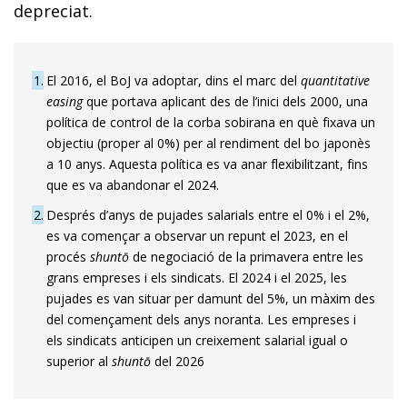
depreciat.
1
El 2016, el BoJ va adoptar, dins el marc del
quantitative
easing
que portava aplicant des de l’inici dels 2000, una
política de control de la corba sobirana en què fixava un
objectiu (proper al 0%) per al rendiment del bo japonès
a 10 anys. Aquesta política es va anar flexibilitzant, fins
que es va abandonar el 2024.
2
Després d’anys de pujades salarials entre el 0% i el 2%,
es va començar a observar un repunt el 2023, en el
procés
shuntō
de negociació de la primavera entre les
grans empreses i els sindicats. El 2024 i el 2025, les
pujades es van situar per damunt del 5%, un màxim des
del començament dels anys noranta. Les empreses i
els sindicats anticipen un creixement salarial igual o
superior al
shuntō
del 2026