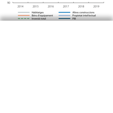
En relació amb els nostres socis europeus,
Espanya presenta una recuperació de la inversió
molt més intensa, amb un creixement acumulat
del 13,1% des del 2019, 10 punts més que al
conjunt de la zona de l’euro (vegeu el tercer
gràfic). En conseqüència, la taxa d’inversió –
entesa com el percentatge d’inversió sobre el
PIB– creix mig punt fins al 20,7%, de manera
que la bretxa amb la mitjana europea es