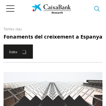
Vés
al
contingut
Temes clau
Fonaments del creixement a Espanya
Índex