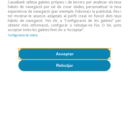
CaixaBank utilitza galetes pròpies i de tercers per analitzar els teus
basado en la EBAE», Boletín Económico, 2025/T1.
hàbits de navegació per tal de crear dades, personalitzar la teva
3
Malgrat que la inversió en habitatge ha presentat un
experiència de navegació (per exemple, l’idioma) i la publicitat, fins i
tot mostrar-te anuncis adaptats al perfil creat en funció dels teus
comportament més positiu que altres segments, com
hàbits de navegació. Fes clic a “Configuració de les galetes” per
el d’inversió en equipament, ha estat insuficient per
obtenir més informació, configurar o rebutjar-ne l’ús. O bé, pots
acceptar totes les galetes fent clic a “Acceptar”.
corregir el desequilibri entre l’oferta i la demanda
Configuració de cookie
existent al sector immobiliari. Per a més informació
sobre el dèficit d’habitatge a Espanya, vegeu
«Falta
habitatge nou on més es necessita: un dèficit creixent i
Acceptar
geogràficament molt concentrat»
, inclòs a l’
Informe
Sectorial Immobiliari 1S 2026.
Rebutjar
Temes clau