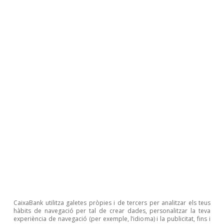
Sergio Díaz
Etiquetes:
Espanya
Inversió
1
Vegeu el Focus
«L’economia espanyola el 2026»
, a
l’IM03/2026.
2
Banc d’Espanya (2025), «La debilidad de la inversión
empresarial en España tras la pandemia: un análisis
basado en la EBAE», Boletín Económico, 2025/T1.
CaixaBank utilitza galetes pròpies i de tercers per analitzar els teus
3
Malgrat que la inversió en habitatge ha presentat un
hàbits de navegació per tal de crear dades, personalitzar la teva
comportament més positiu que altres segments, com
experiència de navegació (per exemple, l’idioma) i la publicitat, fins i