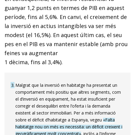
guanyar 1,2 punts en termes de PIB en aquest
període, fins al 5,6%. En canvi, el creixement de
la inversió en actius intangibles va ser més
modest (el 16,5%). En aquest últim cas, el seu
pes en el PIB es va mantenir estable (amb prou
feines va augmentar
1 dècima, fins al 3,4%).
3
Malgrat que la inversió en habitatge ha presentat un
comportament més positiu que altres segments, com
el d’inversió en equipament, ha estat insuficient per
corregir el desequilibri entre l’oferta i la demanda
existent al sector immobiliari. Per a més informació
sobre el dèficit d’habitatge a Espanya, vegeu
«Falta
habitatge nou on més es necessita: un dèficit creixent i
geogràficament molt concentrat»
, inclòs a l’
Informe