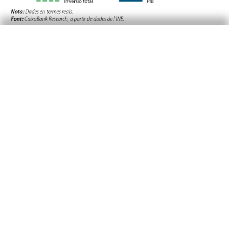
En relació amb els nostres socis europeus,
Espanya presenta una recuperació de la inversió
molt més intensa, amb un creixement acumulat
del 13,1% des del 2019, 10 punts més que al
conjunt de la zona de l’euro (vegeu el tercer
gràfic). En conseqüència, la taxa d’inversió –
entesa com el percentatge d’inversió sobre el
PIB– creix mig punt fins al 20,7%, de manera
que la bretxa amb la mitjana europea es
redueix sensiblement, tot just fins a les 3
dècimes, tal com s’observa al quart gràfic. Entre