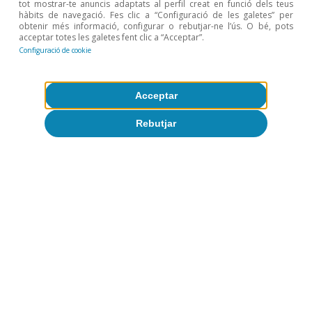
tot mostrar-te anuncis adaptats al perfil creat en funció dels teus
el d’inversió en equipament, ha estat insuficient per
hàbits de navegació. Fes clic a “Configuració de les galetes” per
corregir el desequilibri entre l’oferta i la demanda
obtenir més informació, configurar o rebutjar-ne l’ús. O bé, pots
acceptar totes les galetes fent clic a “Acceptar”.
existent al sector immobiliari. Per a més informació
Configuració de cookie
sobre el dèficit d’habitatge a Espanya, vegeu
«Falta
habitatge nou on més es necessita: un dèficit creixent i
geogràficament molt concentrat»
, inclòs a l’
Informe
Acceptar
Sectorial Immobiliari 1S 2026.
Rebutjar
Temes clau