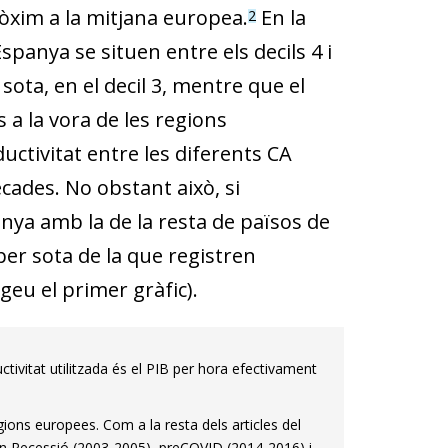
ròxim a la mitjana europea.
En la
2
spanya se situen entre els decils 4 i
ota, en el decil 3, mentre que el
 a la vora de les regions
ductivitat entre les diferents CA
ades. No obstant això, si
nya amb la de la resta de països de
er sota de la que registren
geu el primer gràfic).
ctivitat utilitzada és el PIB per hora efectivament
ions europees. Com a la resta dels articles del
Gran Recessió (2003-2005), preCOVID (2014-2016) i