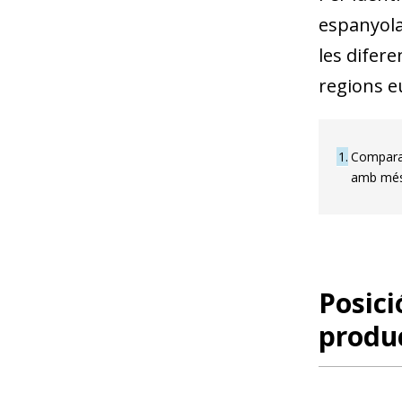
espanyola,
les difer
regions e
1
Comparac
amb més 
Posici
produc