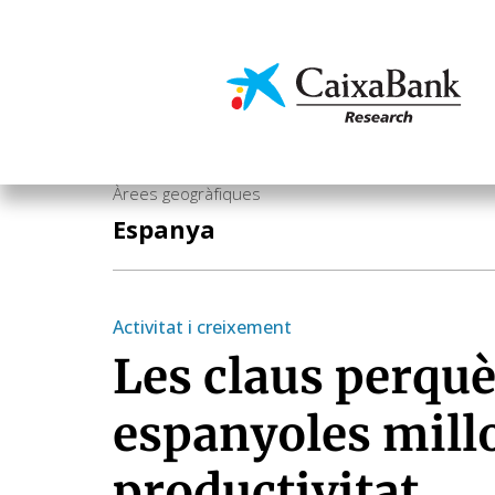
Vés
al
contingut
Economia i mercats
Àrees geogràfiques
Espanya
Activitat i creixement
Les claus perquè
espanyoles millo
productivitat