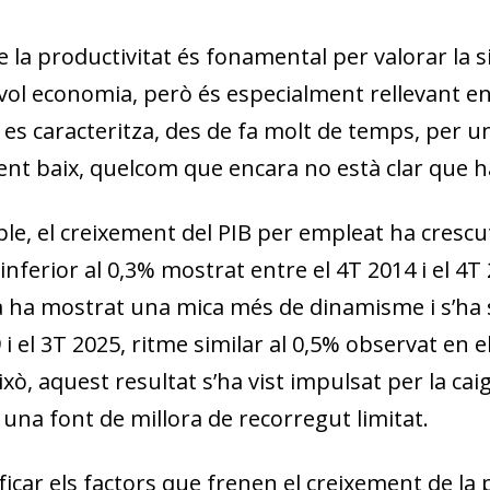
e la productivitat és fonamental per valorar la s
vol economia, però és especialment rellevant en 
es caracteritza, des de fa molt de temps, per un
ent baix, quelcom que encara no està clar que ha
e, el creixement del PIB per empleat ha crescut 
nferior al 0,3% mostrat entre el 4T 2014 i el 4T
a ha mostrat una mica més de dinamisme i s’ha s
 i el 3T 2025, ritme similar al 0,5% observat en 
xò, aquest resultat s’ha vist impulsat per la ca
una font de millora de recorregut limitat.
ficar els factors que frenen el creixement de la