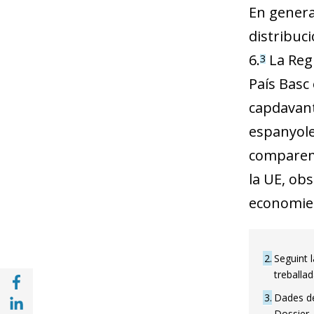
En genera
distribuci
6.
La Regi
3
País Basc 
capdavant
espanyole
comparem 
la UE, ob
economies
2
Seguint l
Compartir a Facebook (opens in a new win
treballad
Compartir a with Linkedin (opens in a new
3
Dades de
Dossier,