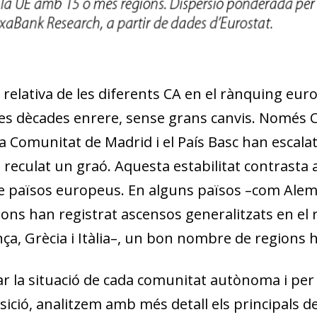
 relativa de les diferents CA en el rànquing eur
ues dècades enrere, sense grans canvis. Només C
a Comunitat de Madrid i el País Basc han escalat 
 reculat un graó. Aquesta estabilitat contrasta
e països europeus. En alguns països –com Alema
ions han registrat ascensos generalitzats en el
ça, Grècia i Itàlia–, un bon nombre de regions
ar la situació de cada comunitat autònoma i per 
sició, analitzem amb més detall els principals d