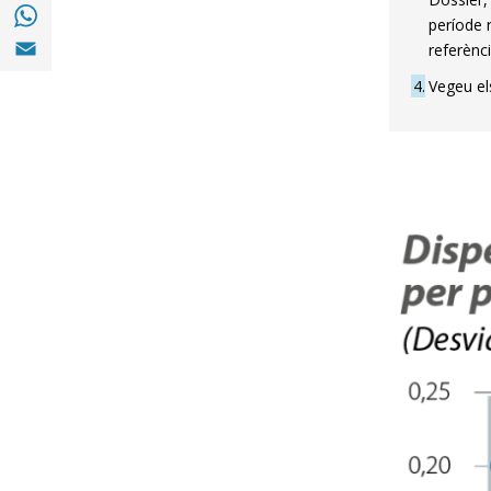
Compartir a with Whatsapp (opens in a ne
període r
Compartir a Email (opens in a new window)
referènci
4
Vegeu els