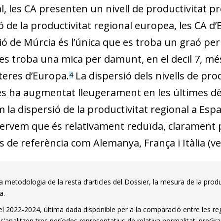
l, les CA presenten un nivell de productivitat p
ó de la productivitat regional europea, les CA d’E
ó de Múrcia és l’única que es troba un graó per s
es troba una mica per damunt, en el decil 7, més
eres d’Europa.
La dispersió dels nivells de pro
4
s ha augmentat lleugerament en les últimes dèc
la dispersió de la productivitat regional a Espa
servem que és relativament reduïda, clarament p
 de referència com Alemanya, França i Itàlia (ve
a metodologia de la resta d’articles del Dossier, la mesura de la produ
dow)
a.
 window)
l 2022-2024, última dada disponible per a la comparació entre les reg
 s’analitzen tres períodes representatius de relativa normalitat: pre