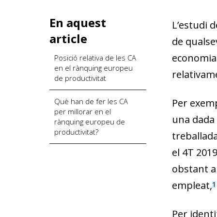
En aquest
L’estudi d
article
de qualse
economia 
Posició relativa de les CA
en el rànquing europeu
relativam
de productivitat
Què han de fer les CA
Per exempl
per millorar en el
una dada i
rànquing europeu de
productivitat?
treballad
el 4T 2019
obstant ai
empleat,
1
Per identi