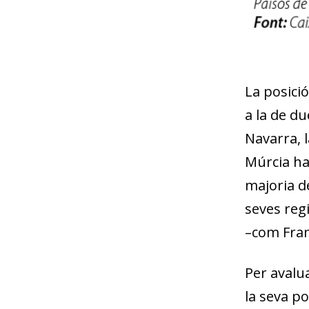
La posició
a la de d
Navarra, l
Múrcia ha
majoria d
seves reg
–com Fran
Per avalu
la seva po