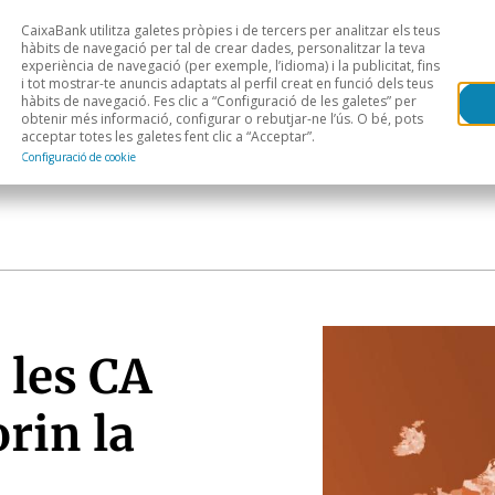
CaixaBank utilitza galetes pròpies i de tercers per analitzar els teus
Head
H
hàbits de navegació per tal de crear dades, personalitzar la teva
experiència de navegació (per exemple, l’idioma) i la publicitat, fins
i tot mostrar-te anuncis adaptats al perfil creat en funció dels teus
Anàlisi sectorial
Àrees geogràfiques
Public
hàbits de navegació. Fes clic a “Configuració de les galetes” per
obtenir més informació, configurar o rebutjar-ne l’ús. O bé, pots
acceptar totes les galetes fent clic a “Acceptar”.
Configuració de cookie
 les CA
rin la