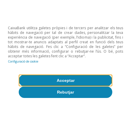
1
Vegeu el Focus
«S’exporta tecnologia i complexitat des
d’Espanya?»
, a l’IM07/2025.
CaixaBank utilitza galetes pròpies i de tercers per analitzar els teus
hàbits de navegació per tal de crear dades, personalitzar la teva
Temes clau
experiència de navegació (per exemple, l’idioma) i la publicitat, fins i
tot mostrar-te anuncis adaptats al perfil creat en funció dels teus
hàbits de navegació. Fes clic a “Configuració de les galetes” per
obtenir més informació, configurar o rebutjar-ne l’ús. O bé, pots
acceptar totes les galetes fent clic a “Acceptar”.
Configuració de cookie
Acceptar
Rebutjar