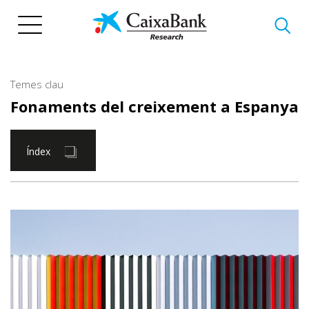
Vés
al
contingut
Temes clau
Fonaments del creixement a Espanya
Índex