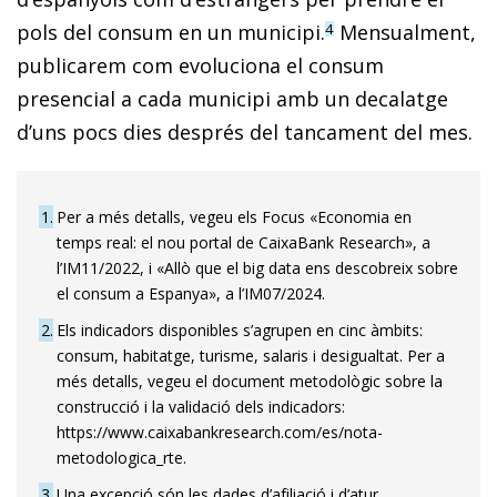
pols del consum en un municipi.
Mensualment,
4
publicarem com evoluciona el consum
presencial a cada municipi amb un decalatge
d’uns pocs dies després del tancament del mes.
1
Per a més detalls, vegeu els Focus «Economia en
temps real: el nou portal de CaixaBank Research», a
l’IM11/2022, i «Allò que el big data ens descobreix sobre
el consum a Espanya», a l’IM07/2024.
2
Els indicadors disponibles s’agrupen en cinc àmbits:
consum, habitatge, turisme, salaris i desigualtat. Per a
més detalls, vegeu el document metodològic sobre la
construcció i la validació dels indicadors:
https://www.caixabankresearch.com/es/nota-
metodologica_rte.
3
Una excepció són les dades d’afiliació i d’atur