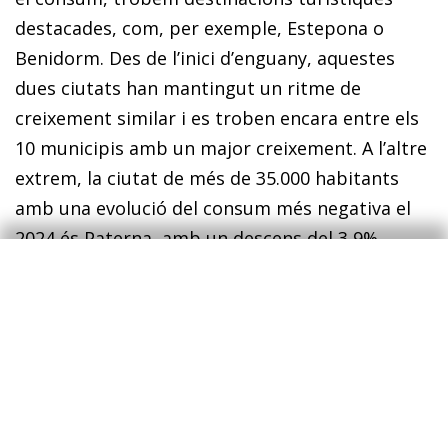
destacades, com, per exemple, Estepona o
Benidorm. Des de l’inici d’enguany, aquestes
dues ciutats han mantingut un ritme de
creixement similar i es troben encara entre els
10 municipis amb un major creixement. A l’altre
extrem, la ciutat de més de 35.000 habitants
amb una evolució del consum més negativa el
2024 és Paterna, amb un descens del 3,9%.
Malgrat que, mes a mes, pugui haver-hi una
certa variabilitat per la naturalesa de les dades,
aquests indicadors ens permeten comparar les
diferents tendències dins un mateix territori.
Per exemple, si posem el focus a les ciutats de
Múrcia (vegeu el tercer gràfic), podem observar