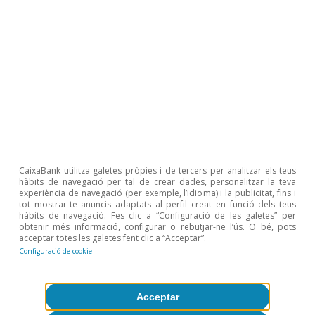
CaixaBank utilitza galetes pròpies i de tercers per analitzar els teus
hàbits de navegació per tal de crear dades, personalitzar la teva
experiència de navegació (per exemple, l’idioma) i la publicitat, fins i
tot mostrar-te anuncis adaptats al perfil creat en funció dels teus
hàbits de navegació. Fes clic a “Configuració de les galetes” per
obtenir més informació, configurar o rebutjar-ne l’ús. O bé, pots
acceptar totes les galetes fent clic a “Acceptar”.
Configuració de cookie
Economia en temps real
Acceptar