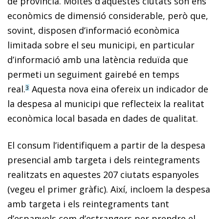
de província. Moltes d’aquestes ciutats són ens
econòmics de dimensió considerable, però que,
sovint, disposen d’informació econòmica
limitada sobre el seu municipi, en particular
d’informació amb una latència reduïda que
permeti un seguiment gairebé en temps
real.
Aquesta nova eina ofereix un indicador de
3
la despesa al municipi que reflecteix la realitat
econòmica local basada en dades de qualitat.
El consum l’identifiquem a partir de la despesa
presen­cial amb targeta i dels reintegraments
realitzats en aquestes 207 ciutats espanyoles
(vegeu el primer gràfic). Així, incloem la despesa
amb targeta i els reintegraments tant
d’espanyols com d’estrangers per prendre el