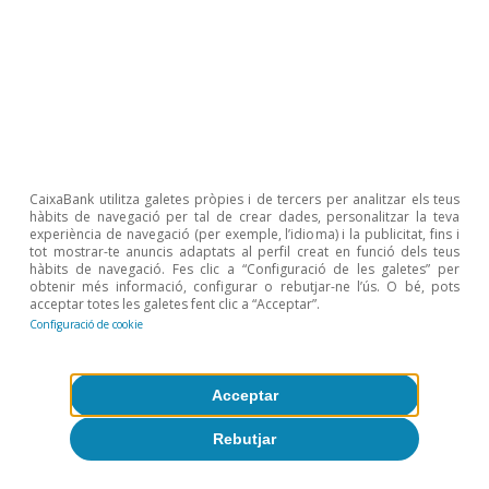
mitjà i apropar-lo al 30%, i el gravamen addicional
vinculat al fentanil, del 20% al 10%. La Xina va acordar
ajornar per un any l’aplicació de controls a l’exportació
de terres rares i va reprendre les compres de soia nord-
americana.
CaixaBank utilitza galetes pròpies i de tercers per analitzar els teus
hàbits de navegació per tal de crear dades, personalitzar la teva
Temes clau
experiència de navegació (per exemple, l’idioma) i la publicitat, fins i
tot mostrar-te anuncis adaptats al perfil creat en funció dels teus
hàbits de navegació. Fes clic a “Configuració de les galetes” per
obtenir més informació, configurar o rebutjar-ne l’ús. O bé, pots
acceptar totes les galetes fent clic a “Acceptar”.
Configuració de cookie
Acceptar
Rebutjar