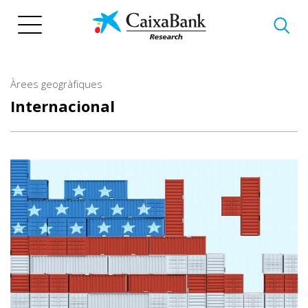
Vés
al
contingut
Àrees geogràfiques
Internacional