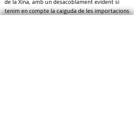
de la Xina, amb un desacoblament evident si
tenim en compte la caiguda de les importacions
del 25% en l’acumulat del 2025 en relació amb
els nivells del 2024 (en el mateix període del
gener al setembre). La Xina va ser el país més
penalitzat pel nivell dels aranzels i amb el qual,
fins ara, s’ha arribat a un acord només de
manera parcial.
Les importa­cions nord-
1
americanes des d’aquest país es van contreure
de forma intensa i persistent des de l’inici de
l’escalada de les tensions comercials. En menor
mesura, també s’observen descensos en les
importacions procedents del Canadà (el –5%).
Amb la UE, s’observa una dinàmica diferent:
l’augment de la demanda d’importacions és