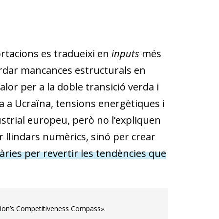
rtacions es tradueixi en
inputs
més
bordar mancances estructurals en
lor per a la doble transició verda i
a a Ucraïna, tensions energètiques i
strial europeu, però no l’expliquen
ar llindars numèrics, sinó per crear
ries per revertir les tendències que
sion’s Competitiveness Compass».