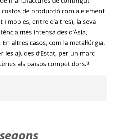
ó de manufactures de contingut
els costos de producció com a element
 i mobles, entre d’altres), la seva
tència més intensa des d’Àsia,
 En altres casos, com la metal·lúrgia,
er les ajudes d’Estat, per un marc
tèries als països competidors.
3