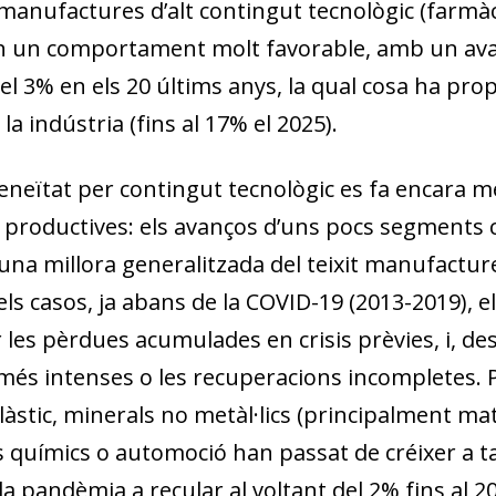
 manufactures d’alt contingut tecnològic (farmàc
 un comportament molt favorable, amb un avan
l 3% en els 20 últims anys, la qual cosa ha prop
 la indústria (fins al 17% el 2025).
eneïtat per contingut tecnològic es fa encara mé
productives: els avanços d’uns pocs segments
na millora generalitzada del teixit manufacturer
ls casos, ja abans de la COVID-19 (2013-2019), e
 les pèrdues acumulades en crisis prèvies, i, de
més intenses o les recuperacions incompletes.
làstic, minerals no metàl·lics (principalment mat
 químics o automoció han passat de créixer a ta
a pandèmia a recular al voltant del 2% fins al 202