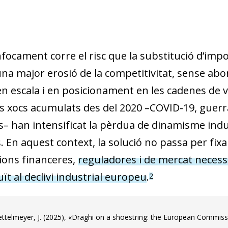
focament corre el risc que la substitució d’impo
 una major erosió de la competitivitat, sense a
en escala i en posicionament en les cadenes de va
s xocs acumulats des del 2020 –COVID-19, guerr
s– han intensificat la pèrdua de dinamisme indu
s. En aquest context, la solució no passa per fix
cions financeres,
reguladores i de mercat necessà
t al declivi industrial europeu
.
2
ttelmeyer, J. (2025), «Draghi on a shoestring: the European Commis