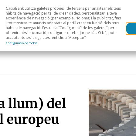
CaixaBank utilitza galetes pròpies i de tercers per analitzar els teus
Head
H
hàbits de navegació per tal de crear dades, personalitzar la teva
experiència de navegació (per exemple, l’idioma) i la publicitat, fins
i tot mostrar-te anuncis adaptats al perfil creat en funció dels teus
Anàlisi sectorial
Àrees geogràfiques
Public
hàbits de navegació. Fes clic a “Configuració de les galetes” per
obtenir més informació, configurar o rebutjar-ne l’ús. O bé, pots
acceptar totes les galetes fent clic a “Acceptar”.
Configuració de cookie
a llum) del
al europeu