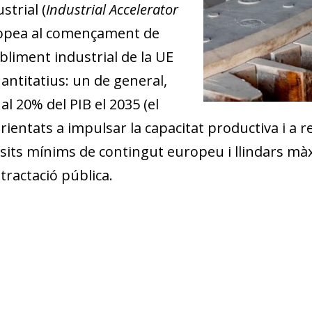
strial (
Industrial Accelerator
ropea al començament de
ebliment industrial de la UE
uantitatius: un de general,
al 20% del PIB el 2035 (el
, orientats a impulsar la capacitat productiva i a
isits mínims de contingut europeu i llindars mà
ntractació pública.