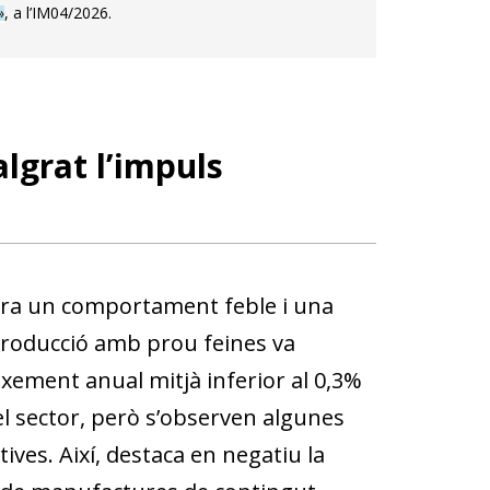
»
, a l’IM04/2026.
lgrat l’impuls
ostra un comportament feble i una
 producció amb prou feines va
ixement anual mitjà inferior al 0,3%
el sector, però s’observen algunes
es. Així, destaca en negatiu la