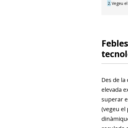
2
Vegeu e
Febles
tecnol
Des de la
elevada e
superar en
(vegeu el 
dinàmique