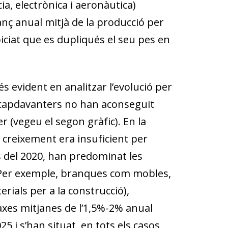
ia, electrònica i aeronàutica)
ç anual mitjà de la producció per
iciat que es dupliqués el seu pes en
s evident en analitzar l’evolució per
 capdavanters no han aconseguit
 (vegeu el segon gràfic). En la
l creixement era insuficient per
s del 2020, han predominat les
 Per exemple, branques com mobles,
erials per a la construcció),
xes mitjanes de l’1,5%-2% anual
5 i s’han situat, en tots els casos,