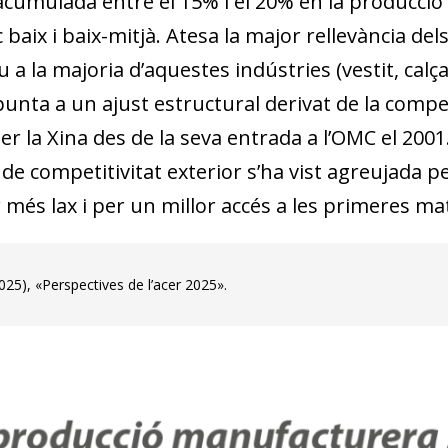
acumulada entre el 15% i el 20% en la producci
 baix i baix-mitjà. Atesa la major rellevància d
 a la majoria d’aquestes indústries (vestit, calçat
punta a un ajust estructural derivat de la compe
er la Xina des de la seva entrada a l’OMC el 2001.
de competitivitat exterior s’ha vist agreujada p
 més lax i per un millor accés a les primeres ma
25), «Perspectives de l’acer 2025».
dow)
 window)