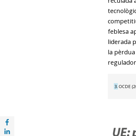
reculada 
tecnològic
competitiu
feblesa a
liderada p
la pèrdua 
regulador
3
OCDE (20
Compartir a Facebook (opens in a new win
Compartir a with Linkedin (opens in a new