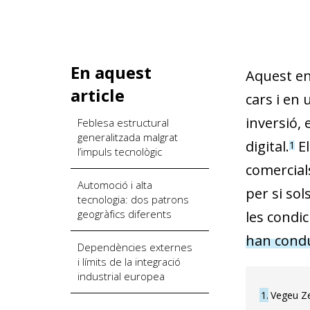
En aquest
Aquest en
article
cars i en
inversió, 
Feblesa estructural
generalitzada malgrat
digital.
El
1
l’impuls tecnològic
comercial
Automoció i alta
per si sol
tecnologia: dos patrons
geogràfics diferents
les condi
han conduï
Dependències externes
i límits de la integració
industrial europea
1
Vegeu Ze