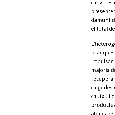
canvi, les
presenten
damunt de
el total de
L’heterog
branques 
impulsar u
majoria de
recuperar
caigudes 
cautxú i p
productes
abans de l