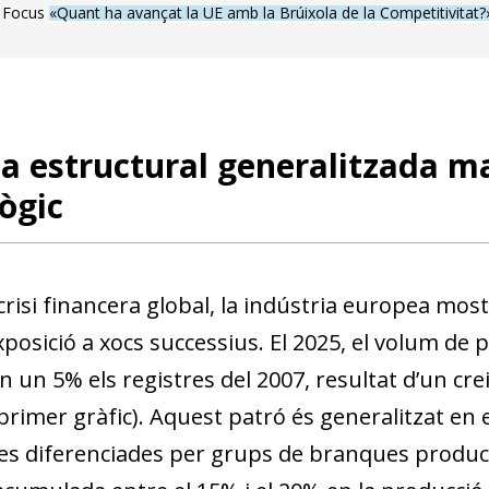
l Focus
«Quant ha avançat la UE amb la Brúixola de la Competitivitat?
a estructural generalitzada ma
ògic
 crisi financera global, la indústria europea m
xposició a xocs successius. El 2025, el volum de
 un 5% els registres del 2007, resultat d’un cre
primer gràfic). Aquest patró és generalitzat en 
s diferenciades per grups de branques productiv