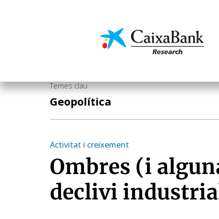
Vés
al
contingut
Economia i mercats
Temes clau
Geopolítica
Activitat i creixement
Ombres (i algun
declivi industri