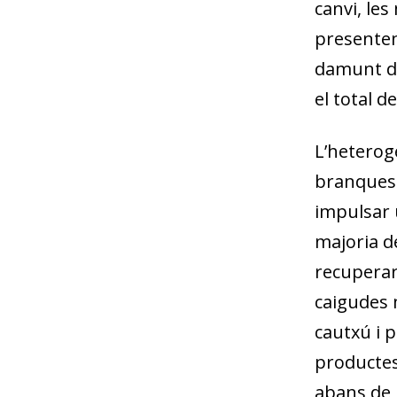
canvi, les
presenten
damunt de
el total de
L’heterog
branques 
impulsar u
majoria de
recuperar
caigudes 
cautxú i p
productes
abans de l