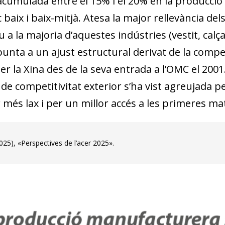
acumulada entre el 15% i el 20% en la producci
 baix i baix-mitjà. Atesa la major rellevància d
 a la majoria d’aquestes indústries (vestit, calçat
punta a un ajust estructural derivat de la compe
er la Xina des de la seva entrada a l’OMC el 2001.
de competitivitat exterior s’ha vist agreujada p
 més lax i per un millor accés a les primeres ma
25), «Perspectives de l’acer 2025».
dow)
 window)