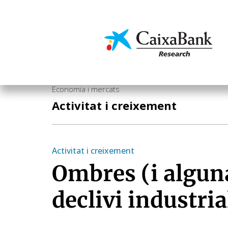
Vés
al
contingut
Economia i mercats
Economia i mercats
Activitat i creixement
Activitat i creixement
Ombres (i algun
declivi industri