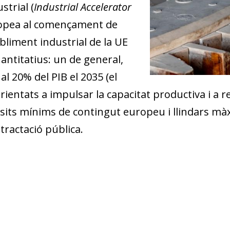
strial (
Industrial Accelerator
ropea al començament de
ebliment industrial de la UE
uantitatius: un de general,
al 20% del PIB el 2035 (el
, orientats a impulsar la capacitat productiva i a
isits mínims de contingut europeu i llindars mà
ntractació pública.