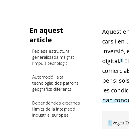
En aquest
Aquest en
article
cars i en
inversió, 
Feblesa estructural
generalitzada malgrat
digital.
El
1
l’impuls tecnològic
comercial
Automoció i alta
per si sol
tecnologia: dos patrons
geogràfics diferents
les condi
han conduï
Dependències externes
i límits de la integració
industrial europea
1
Vegeu Ze