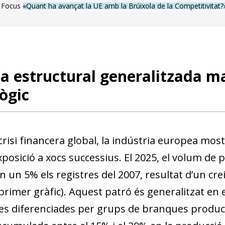
l Focus
«Quant ha avançat la UE amb la Brúixola de la Competitivitat?
a estructural generalitzada ma
ògic
 crisi financera global, la indústria europea m
xposició a xocs successius. El 2025, el volum de
 un 5% els registres del 2007, resultat d’un cre
primer gràfic). Aquest patró és generalitzat en 
s diferenciades per grups de branques productiv