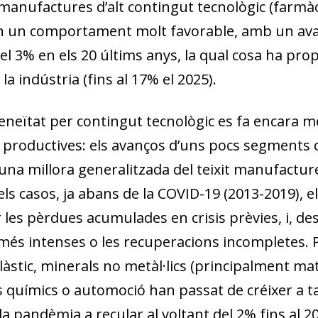
 manufactures d’alt contingut tecnològic (farmàc
 un comportament molt favorable, amb un avan
l 3% en els 20 últims anys, la qual cosa ha prop
 la indústria (fins al 17% el 2025).
eneïtat per contingut tecnològic es fa encara mé
productives: els avanços d’uns pocs segments
na millora generalitzada del teixit manufacturer
ls casos, ja abans de la COVID-19 (2013-2019), e
 les pèrdues acumulades en crisis prèvies, i, de
més intenses o les recuperacions incompletes.
làstic, minerals no metàl·lics (principalment mat
 químics o automoció han passat de créixer a ta
a pandèmia a recular al voltant del 2% fins al 202