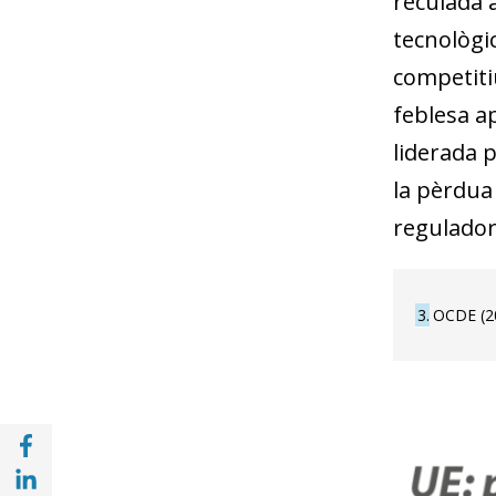
reculada 
tecnològic
competitiu
feblesa a
liderada p
la pèrdua 
regulador
3
OCDE (20
Compartir a Facebook (opens in a new win
Compartir a with Linkedin (opens in a new