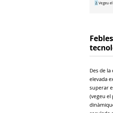
2
Vegeu e
Febles
tecnol
Des de la
elevada e
superar en
(vegeu el 
dinàmique