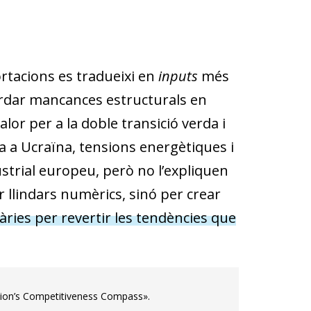
rtacions es tradueixi en
inputs
més
bordar mancances estructurals en
lor per a la doble transició verda i
a a Ucraïna, tensions energètiques i
strial europeu, però no l’expliquen
ar llindars numèrics, sinó per crear
ries per revertir les tendències que
sion’s Competitiveness Compass».