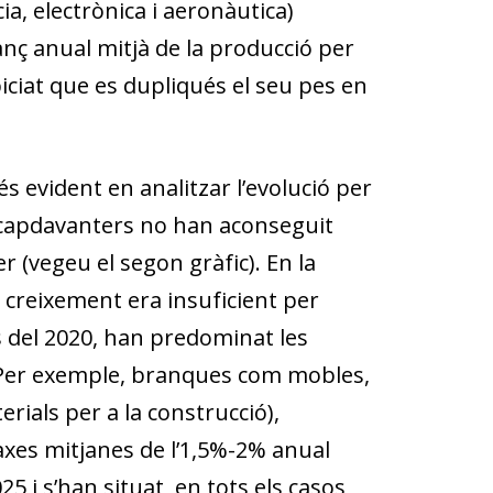
ia, electrònica i aeronàutica)
ç anual mitjà de la producció per
iciat que es dupliqués el seu pes en
s evident en analitzar l’evolució per
 capdavanters no han aconseguit
 (vegeu el segon gràfic). En la
l creixement era insuficient per
s del 2020, han predominat les
 Per exemple, branques com mobles,
erials per a la construcció),
xes mitjanes de l’1,5%-2% anual
5 i s’han situat, en tots els casos,