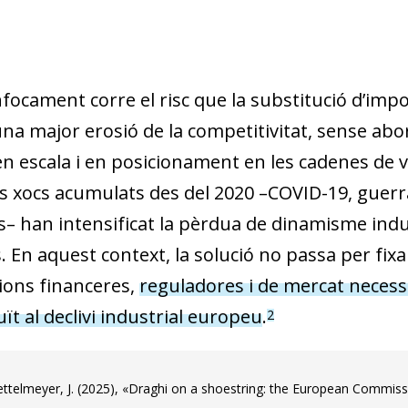
focament corre el risc que la substitució d’impo
 una major erosió de la competitivitat, sense a
en escala i en posicionament en les cadenes de va
s xocs acumulats des del 2020 –COVID-19, guerr
s– han intensificat la pèrdua de dinamisme indu
s. En aquest context, la solució no passa per fix
cions financeres,
reguladores i de mercat necessà
t al declivi industrial europeu
.
2
ttelmeyer, J. (2025), «Draghi on a shoestring: the European Commis