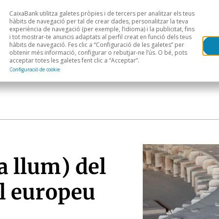
CaixaBank utilitza galetes pròpies i de tercers per analitzar els teus
Head
H
hàbits de navegació per tal de crear dades, personalitzar la teva
experiència de navegació (per exemple, l’idioma) i la publicitat, fins
i tot mostrar-te anuncis adaptats al perfil creat en funció dels teus
Anàlisi sectorial
Àrees geogràfiques
Public
hàbits de navegació. Fes clic a “Configuració de les galetes” per
obtenir més informació, configurar o rebutjar-ne l’ús. O bé, pots
acceptar totes les galetes fent clic a “Acceptar”.
Configuració de cookie
a llum) del
al europeu