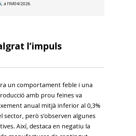
»
, a l’IM04/2026.
lgrat l’impuls
ostra un comportament feble i una
 producció amb prou feines va
ixement anual mitjà inferior al 0,3%
el sector, però s’observen algunes
es. Així, destaca en negatiu la