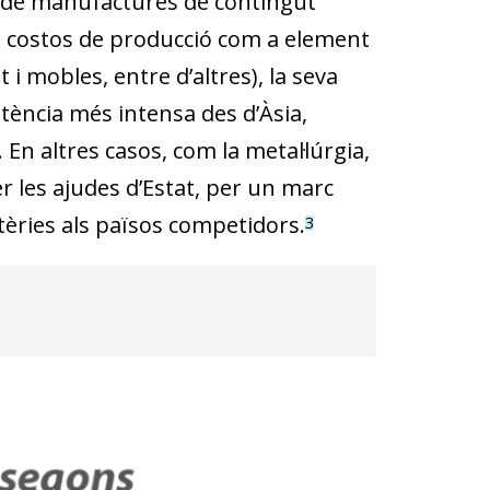
ó de manufactures de contingut
els costos de producció com a element
 i mobles, entre d’altres), la seva
tència més intensa des d’Àsia,
 En altres casos, com la metal·lúrgia,
er les ajudes d’Estat, per un marc
tèries als països competidors.
3