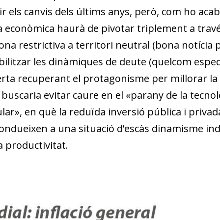
 els canvis dels últims anys, però, com ho acaba 
ca econòmica haurà de pivotar triplement a travé
a restrictiva a territori neutral (bona notícia 
tabilitzar les dinàmiques de deute (quelcom espe
’oferta recuperant el protagonisme per millorar l
s buscaria evitar caure en el «parany de la tecno
lar», en què la reduïda inversió pública i priva
­­dueixen a una situació d’escàs dinamisme indu
a productivitat.