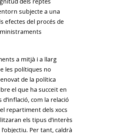
gnitud dels reptes
entorn subjecte a una
ls efectes del procés de
ubministraments
nts a mitjà i a llarg
e les polítiques no
novat de la política
bre el que ha succeït en
’inflació, com la relació
 el repartiment dels xocs
litzaran els tipus d’interès
’objectiu. Per tant, caldrà