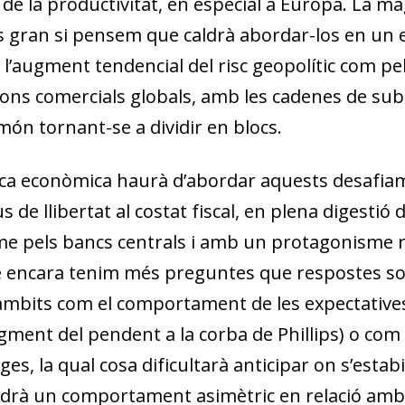
e la productivitat, en especial a Europa. La ma
s gran si pensem que caldrà abordar-los en un 
 l’augment tendencial del risc geopolític com pe
cions comercials globals, amb les cadenes de s
món tornant-se a dividir en blocs.
tica econòmica haurà d’abordar aquests desafiame
de llibertat al costat fiscal, en plena digestió d
e pels bancs centrals i amb un protagonisme re
re encara tenim més preguntes que respostes so
àmbits com el comportament de les expectatives d
gment del pendent a la corba de Phillips) o com
ges, la qual cosa dificultarà anticipar on s’estabi
indrà un comportament asimètric en relació amb l