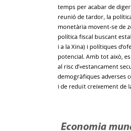
temps per acabar de digerir
reunió de tardor, la políti
monetària movent-se de zon
política fiscal buscant es
i a la Xina) i polítiques d
potencial. Amb tot això, e
al risc d’«estancament secu
demogràfiques adverses con
i de reduït creixement de l