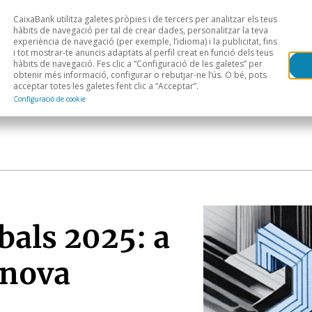
CaixaBank utilitza galetes pròpies i de tercers per analitzar els teus
Head
H
hàbits de navegació per tal de crear dades, personalitzar la teva
experiència de navegació (per exemple, l’idioma) i la publicitat, fins
i tot mostrar-te anuncis adaptats al perfil creat en funció dels teus
Anàlisi sectorial
Àrees geogràfiques
Public
hàbits de navegació. Fes clic a “Configuració de les galetes” per
obtenir més informació, configurar o rebutjar-ne l’ús. O bé, pots
acceptar totes les galetes fent clic a “Acceptar”.
Configuració de cookie
bals 2025: a
 nova