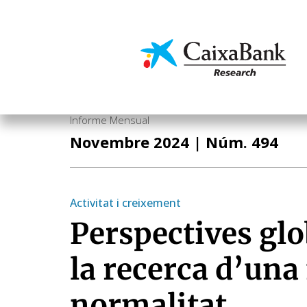
Vés
al
contingut
Economia i mercats
Informe Mensual
Novembre 2024
| Núm. 494
Activitat i creixement
Perspectives glo
la recerca d’una
normalitat