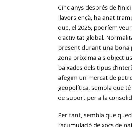
Cinc anys després de l’inic
llavors ençà, ha anat tramp
que, el 2025, podríem veur
d’activitat global. Normali
present durant una bona pa
zona pròxima als objectius 
baixades dels tipus d’interè
afegim un mercat de petrol
geopolítica, sembla que té
de suport per a la consoli
Per tant, sembla que queda
l’acumulació de xocs de na