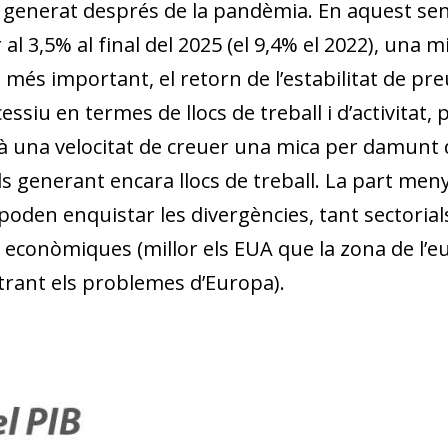
 generat després de la pandèmia. En aquest senti
al 3,5% al final del 2025 (el 9,4% el 2022), una m
el més important, el retorn de l’estabilitat de pr
siu en termes de llocs de treball i d’activitat, p
rà una velocitat de creuer una mica per damunt 
 generant encara llocs de treball. La part menys
den enquistar les divergències, tant sectorials 
econòmiques (millor els EUA que la zona de l’eur
rant els problemes d’Europa).