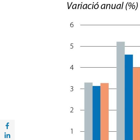
Compartir a Facebook (opens in a new win
Compartir a with Linkedin (opens in a new