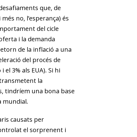
s desafiaments que, de
i més no, l’esperança) és
omportament del cicle
’oferta i la demanda
etorn de la inflació a una
eleració del procés de
i el 3% als EUA). Si hi
 transmetent la
rs, tindríem una bona base
a mundial.
aris causats per
ontrolat el sorprenent i