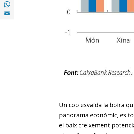
Compartir a with Whatsapp (opens in a ne
Compartir a Email (opens in a new window)
Un cop esvaïda la boira que 
panorama econòmic, es tor
el baix creixement potencia