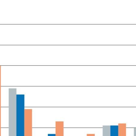
dow)
 window)