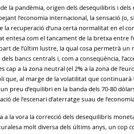
i de la pandèmia, origen dels desequilibris i del
ejant l’economia internacional, la sensació (o, s
e la recuperació d’una certa normalitat en el c
tat entesa com el tancament de la bretxa entre l
rt de l’últim lustre, la qual cosa permetrà un r
dels bancs centrals i, com a conseqüència, l’acc
s cap a la zona neutral (el 2% a la zona de l’euro 
i que, al marge de la volatilitat que continuarà
 un preu d’equilibri en la banda dels 70-80 dòla
dació de l’escenari d’aterratge suau de l’economi
 a la vora la correcció dels desequilibris monet
turalesa molt diversa dels últims anys, un cop c