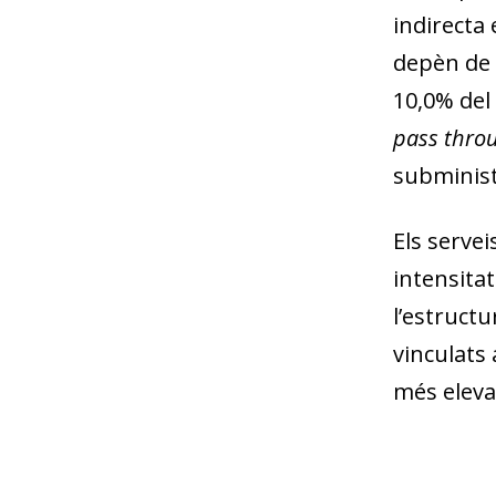
indirecta 
depèn de m
10,0% del 
pass thro
subminis
Els serve
intensitat
l’estruct
vinculats 
més eleva