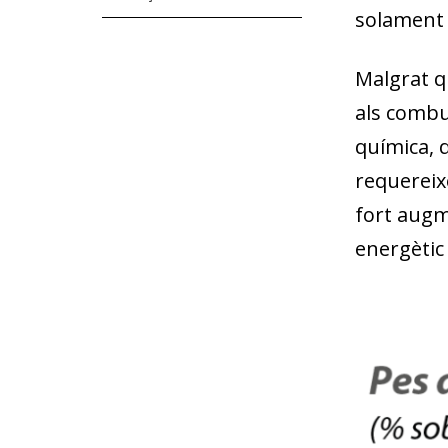
solament 
Malgrat qu
als combus
química, 
requereix
fort augm
energètic 