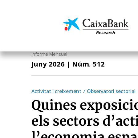
Vés
al
contingut
Economia i mercats
Informe Mensual
Juny 2026
| Núm. 512
Activitat i creixement
Observatori sectorial
Quines exposici
els sectors d’act
l’economia espa