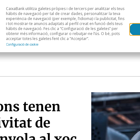
CaixaBank utilitza galetes pròpies i de tercers per analitzar els teus
Head
H
hàbits de navegació per tal de crear dades, personalitzar la teva
experiència de navegació (per exemple, l’idioma) i la publicitat, fins
i tot mostrar-te anuncis adaptats al perfil creat en funció dels teus
Anàlisi sectorial
Àrees geogràfiques
Public
hàbits de navegació. Fes clic a “Configuració de les galetes” per
obtenir més informació, configurar o rebutjar-ne l’ús. O bé, pots
acceptar totes les galetes fent clic a “Acceptar”.
Configuració de cookie
ons tenen
ivitat de
nyola al xoc