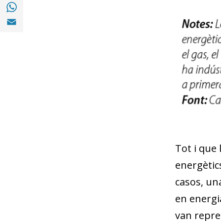
Compartir a with Whatsapp (opens in a ne
Compartir a Email (opens in a new window)
Tot i que 
energètics
casos, un
en energia
van repres