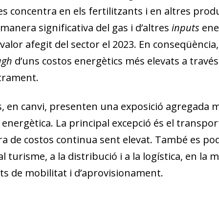
es concentra en els fertilitzants i en altres pro
anera significativa del gas i d’altres
inputs
ener
valor afegit del sector el 2023. En conseqüència,
ugh
d’uns costos energètics més elevats a través
trament.
is, en canvi, presenten una exposició agregada 
 energètica. La prin­cipal excepció és el transpo
ura de costos continua sent elevat. També es pod
al turisme, a la distribució i a la logística, en 
ts de mobilitat i d’aprovisionament.