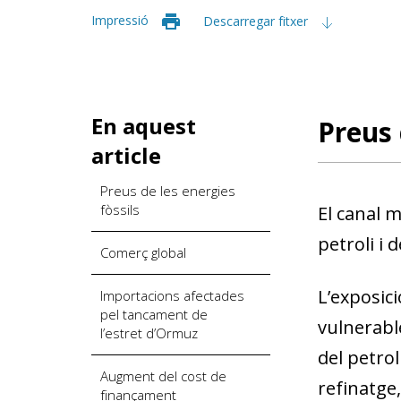
Impressió
Descarregar fitxer
En aquest
Preus 
article
Preus de les energies
fòssils
El canal 
petroli i d
Comerç global
L’exposic
Importacions afectades
pel tancament de
vulnerabl
l’estret d’Ormuz
del petro
Augment del cost de
refinatge,
finançament