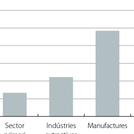
dow)
 window)