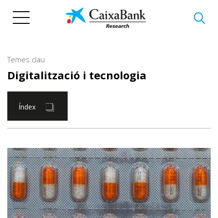
Vés
al
contingut
Temes clau
Digitalització i tecnologia
Índex