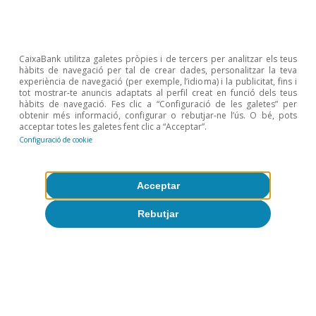
de Economía Española, 158, 116, on es mostra que, en
el cas d’Espanya, les indústries i les comunitats
autònomes amb exportacions més complexes
tendeixen a generar ocupació més estable.
CaixaBank utilitza galetes pròpies i de tercers per analitzar els teus
3
Utilitzem la correspondència elaborada per l’OCDE
hàbits de navegació per tal de crear dades, personalitzar la teva
experiència de navegació (per exemple, l’idioma) i la publicitat, fins i
entre la classificació harmonitzada del comerç
tot mostrar-te anuncis adaptats al perfil creat en funció dels teus
internacional (HS, per les sigles en anglès, Harmonized
hàbits de navegació. Fes clic a “Configuració de les galetes” per
obtenir més informació, configurar o rebutjar-ne l’ús. O bé, pots
System) en la versió del 2012 i les activitats
acceptar totes les galetes fent clic a “Acceptar”.
econòmiques definides a la base de dades BTDIxE
Configuració de cookie
(Base de dades de Comerç Interna­cional Bilateral per
Indústria i Etapa d’Ús).
Acceptar
4
The Atlas of Economic Complexity.
5
Més concretament, es tracta de l’índex de Balassa, que
Rebutjar
mesura la ràtio entre la proporció de les exportacions
d’un producte/servei d’un país en relació amb el total de
les seves exportacions sobre la proporció
d’exportacions d’aquest producte/servei de tots els
països en relació amb les exportacions totals globals.
6
La classificació d’intensitat tecnològica no inclou els