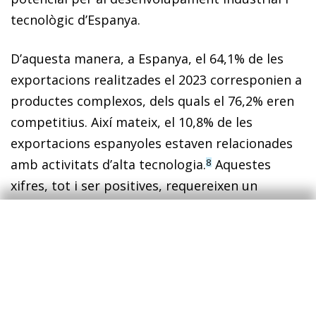
tecnològic d’Espanya.
D’aquesta manera, a Espanya, el 64,1% de les
exportacions realitzades el 2023 corresponien a
productes complexos, dels quals el 76,2% eren
competitius. Així mateix, el 10,8% de les
exportacions espanyoles estaven relacionades
amb activitats d’alta tecnologia.
Aquestes
8
xifres, tot i ser positives, requereixen un
context.
6
La classificació d’intensitat tecnològica no inclou els
productes agrícoles.
7
La resta dels olis no es consideren intensius en