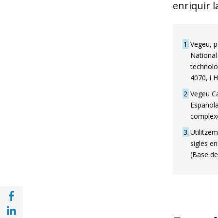
enriquir l
1
Vegeu, p
National
technolo
4070, i 
2
Vegeu Can
Española
complexe
3
Utilitze
sigles e
(Base de 
Compartir a Facebook (opens in a new win
Compartir a with Linkedin (opens in a new