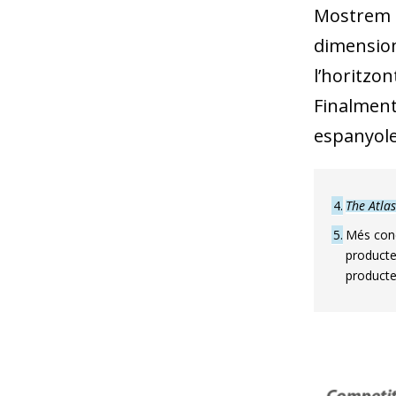
Mostrem l
dimensions
l’horitzon
Finalment
espanyole
4
The Atla
5
Més conc
producte
producte