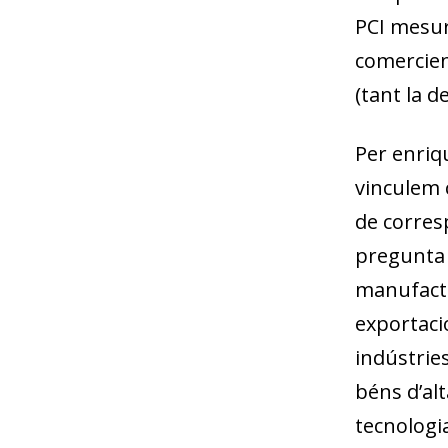
PCI mesura
comercien
(tant la de
Per enriq
vinculem 
de corres
pregunta 
manufactur
exporta­c
indústrie
béns d’alt
tecnologi