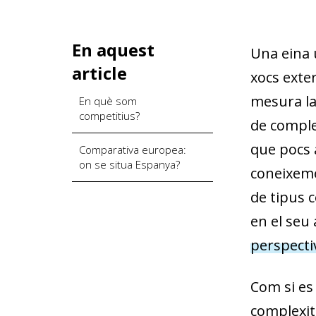
En aquest
Una eina ú
article
xocs exte
mesura la 
En què som
competitius?
de comple
que pocs 
Comparativa europea:
on se situa Espanya?
coneixeme
de tipus c
en el seu
perspectiv
Com si es
complexita