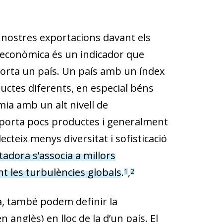
es nostres exportacions davant els
t econòmica és un indicador que
exporta un país. Un país amb un índex
ductes diferents, en especial béns
ia amb un alt nivell de
exporta pocs productes i generalment
cteix menys diversitat i sofisticació
adora s’associa a millors
t les turbulèn­cies globals
.
,
1
2
a, també podem definir la
 anglès) en lloc de la d’un país. El