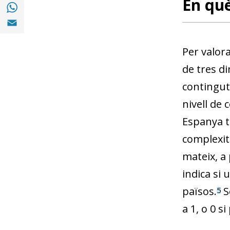
En qu
Compartir a with Whatsapp (opens in a ne
Compartir a Email (opens in a new window)
Per valor
de tres di
contingut
nivell de 
Espanya t
complexita
mateix, a 
indica si
països.
S
5
a 1, o 0 s