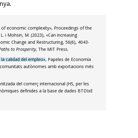
anya.
ks of economic complexity», Proceedings of the
L. i Mohsin, M. (2023), «Can increasing
nomic Change and Restructuring, 56(6), 4043-
aths to Prosperity
, The MIT Press.
 la calidad del empleo»
, Papeles de Economía
 les comunitats autònomes amb exportacions més
nitzada del comerç internacional (HS, per les
conòmiques definides a la base de dades BTDIxE