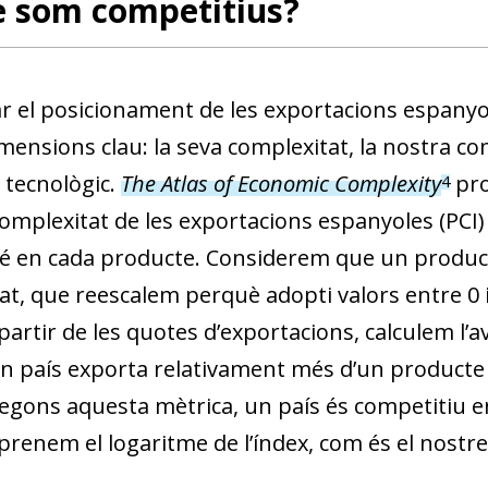
è som competitius?
w window)
ar el posicionament de les exportacions espanyo
mensions clau: la seva complexitat, la nostra com
 tecnològic.
The Atlas of Economic Complexity
pro
4
complexitat de les exportacions espanyoles (PCI
é en cada producte. Considerem que un producte
t, que reescalem perquè adopti valors entre 0 i 
partir de les quotes d’exportacions, calculem l’
 un país exporta relativament més d’un product
egons aquesta mètrica, un país és competitiu en
i prenem el logaritme de l’índex, com és el nostre