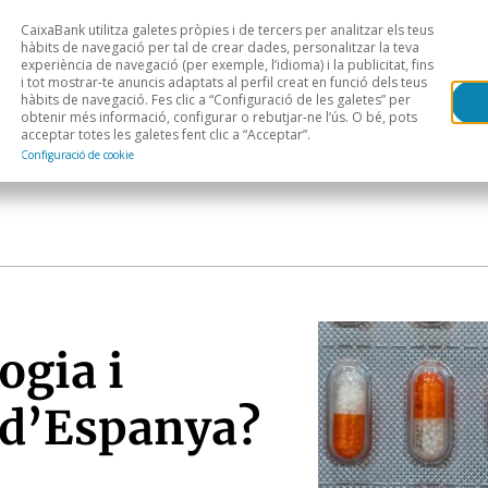
CaixaBank utilitza galetes pròpies i de tercers per analitzar els teus
Head
H
hàbits de navegació per tal de crear dades, personalitzar la teva
experiència de navegació (per exemple, l’idioma) i la publicitat, fins
i tot mostrar-te anuncis adaptats al perfil creat en funció dels teus
Anàlisi sectorial
Àrees geogràfiques
Public
hàbits de navegació. Fes clic a “Configuració de les galetes” per
obtenir més informació, configurar o rebutjar-ne l’ús. O bé, pots
acceptar totes les galetes fent clic a “Acceptar”.
Configuració de cookie
ogia i
 d’Espanya?