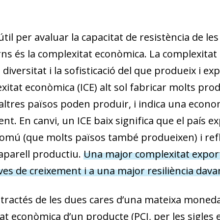
til per avaluar la capacitat de resistència de l
rns és la complexitat econòmica. La complexita
diversitat i la sofisticació del que produeix i 
xitat econòmica (ICE) alt sol fabricar molts pro
altres països poden produir, i indica una econom
nt. En canvi, un ICE baix significa que el país 
omú (que molts països també produeixen) i refle
 aparell productiu.
Una major complexitat export
es de creixement i a una major resiliència davan
 tractés de les dues cares d’una mateixa moned
t econòmica d’un producte (PCI, per les sigles en