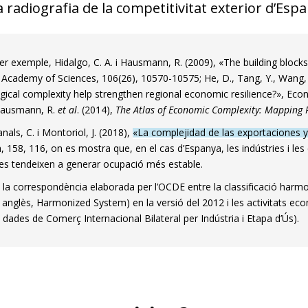
a radiografia de la competitivitat exterior d’Esp
er exemple, Hidalgo, C. A. i Hausmann, R. (2009), «The building bloc
 Academy of Sciences, 106(26), 10570-10575; He, D., Tang, Y., Wang, 
gical complexity help strengthen regional economic resilience?», Eco
Hausmann, R.
et al
. (2014),
The Atlas of Economic Complexity: Mapping P
als, C. i Montoriol, J. (2018),
«La complejidad de las exportaciones y
, 158, 116, on es mostra que, en el cas d’Espanya, les indústries i
s tendeixen a generar ocupació més estable.
m la correspondència elaborada per l’OCDE entre la classificació harmo
n anglès, Harmonized System) en la versió del 2012 i les activitats e
dades de Comerç Interna­cional Bilateral per Indústria i Etapa d’Ús).
dow)
 window)