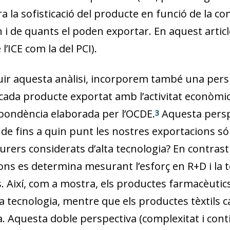
 la sofisticació del producte en funció de la co
 i de quants el poden exportar. En aquest articl
 l’ICE com la del PCI).
uir aquesta anàlisi, incorporem també una persp
cada producte exportat amb l’activitat econòmica
pondència elaborada per l’OCDE.
Aquesta persp
3
de fins a quin punt les nostres exportacions són
ers considerats d’alta tecnologia? En contrast am
ions es determina mesurant l’esforç en R+D i la 
s. Així, com a mostra, els productes farmacèutic
a tecnologia, mentre que els productes tèxtils c
a. Aquesta doble perspectiva (complexitat i con