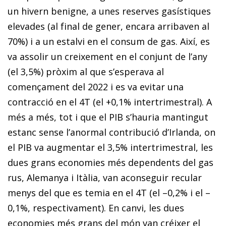
un hivern benigne, a unes reserves gasístiques
elevades (al final de gener, encara arribaven al
70%) i a un estalvi en el consum de gas. Així, es
va assolir un creixement en el conjunt de l’any
(el 3,5%) pròxim al que s’esperava al
començament del 2022 i es va evitar una
contracció en el 4T (el +0,1% intertrimestral). A
més a més, tot i que el PIB s’hauria mantingut
estanc sense l’anormal contribució d’Irlanda, on
el PIB va augmentar el 3,5% intertrimestral, les
dues grans economies més dependents del gas
rus, Alemanya i Itàlia, van aconseguir recular
menys del que es temia en el 4T (el –0,2% i el –
0,1%, respectivament). En canvi, les dues
economies més grans del món van créixer el