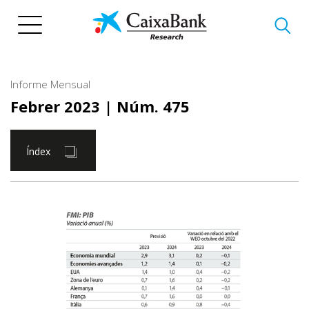
Vés
al
contingut
Informe Mensual
Febrer 2023
| Núm. 475
Índex