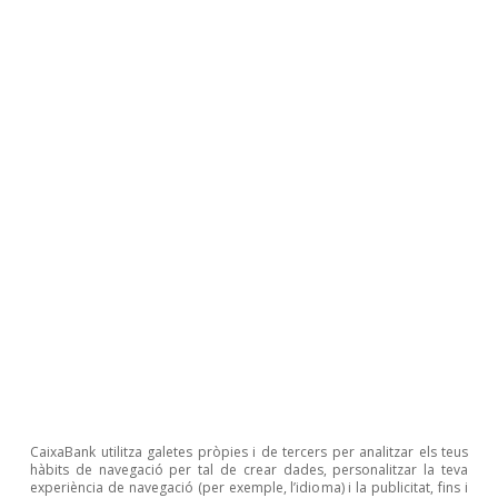
va mantenir en els 49,2 punts. Així i tot, la
reobertura econòmica s’enfronta a un context
incert, sobre el que plana el dubte del grau
d’immunització de la població (segons algunes
estimacions de la Universitat de Pequín, cap a la
meitat de gener, s’hauria infectat una mica més
del 60% de la població des de l’inici de la
pandèmia, però aquestes dades estan
envoltades de molta incertesa). Les properes
setmanes seran importants: amb el Nou Any
Lunar, va haver-hi una mobilitat elevada cap a
les zones rurals, amb població més envellida i
amb nivells de vacunació comparativament
CaixaBank utilitza galetes pròpies i de tercers per analitzar els teus
baixos.
hàbits de navegació per tal de crear dades, personalitzar la teva
experiència de navegació (per exemple, l’idioma) i la publicitat, fins i