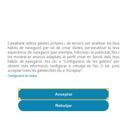
1
Segons les dades del Bureau of Economic Analysis de
la Despesa en Consum Personal en termes reals (PCE,
CaixaBank utilitza galetes pròpies i de tercers per analitzar els teus
per les sigles en anglès).
hàbits de navegació per tal de crear dades, personalitzar la teva
2
En canvi, el 2009, després de la forta contracció dels
experiència de navegació (per exemple, l’idioma) i la publicitat, fins i
fluxos de comerç internacional, aquests fluxos no van
tot mostrar-te anuncis adaptats al perfil creat en funció dels teus
hàbits de navegació. Fes clic a “Configuració de les galetes” per
recuperar els nivells precrisi fins uns dos anys després.
obtenir més informació, configurar o rebutjar-ne l’ús. O bé, pots
3
Segons les estadístiques del CPB World Trade Monitor i
acceptar totes les galetes fent clic a “Acceptar”.
en termes reals.
Configuració de cookie
4
Dades del final d’octubre i principis de novembre. En
l’actualitat, l’embús en aquests ports és menor, tot i
que encara no s’ha normalitzat la situació.
Acceptar
5
La taxa d’estalvi de les famílies nord-americanes se
Rebutjar
situava ja en nivells previs a la pandèmia a l’octubre del
2021 (el 7,3% de la renda disponible, després dels
màxims de més del 30% a l’abril del 2020 i de gairebé el
27% al març del 2021). Per la seva banda, a la zona de