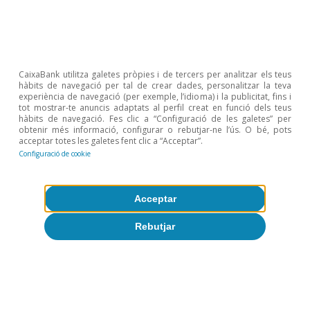
CaixaBank utilitza galetes pròpies i de tercers per analitzar els teus
hàbits de navegació per tal de crear dades, personalitzar la teva
experiència de navegació (per exemple, l’idioma) i la publicitat, fins i
tot mostrar-te anuncis adaptats al perfil creat en funció dels teus
hàbits de navegació. Fes clic a “Configuració de les galetes” per
obtenir més informació, configurar o rebutjar-ne l’ús. O bé, pots
acceptar totes les galetes fent clic a “Acceptar”.
Opinió
Configuració de cookie
Economia espanyola postOrmuz
Oriol Aspachs
Acceptar
9 jul. 2026
Rebutjar