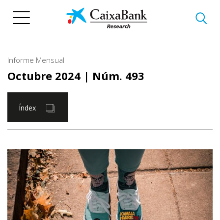
Vés
al
contingut
Informe Mensual
Octubre 2024
| Núm. 493
Índex